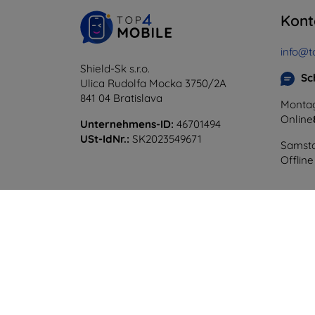
Kont
info@t
Shield-Sk s.r.o.
Sc
Ulica Rudolfa Mocka 3750/2A
841 04 Bratislava
Montag
Online
Unternehmens-ID:
46701494
USt-IdNr.:
SK2023549671
Samsta
Offline