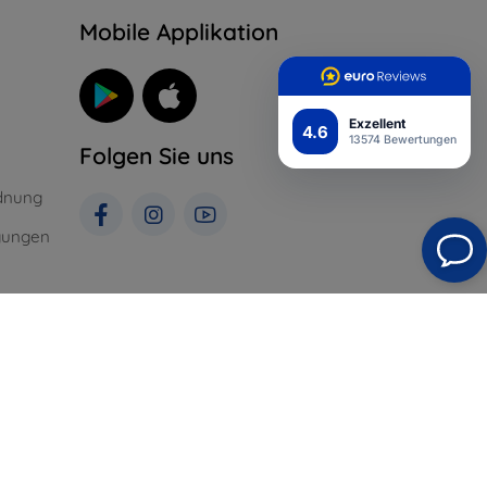
n
Mobile Applikation
Exzellent
4.6
13574 Bewertungen
Folgen Sie uns
dnung
gungen
St. für