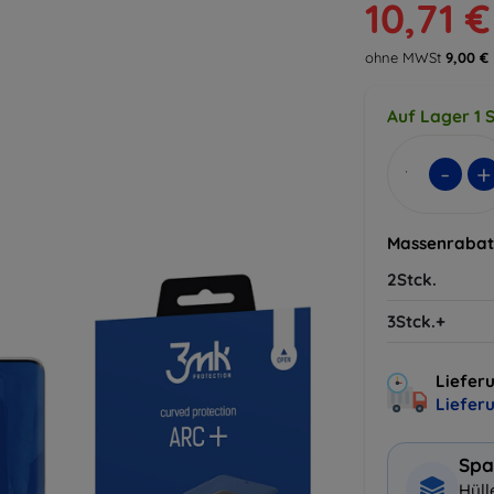
10,71 €
ohne MWSt
9,00 €
Auf Lager 1 S
-
+
Massenrabat
2Stck.
3Stck.+
Lieferu
Liefer
Spa
Hüll