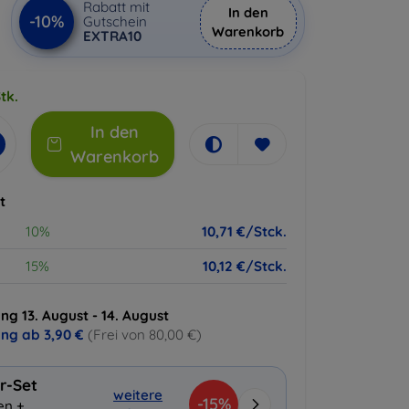
Rabatt mit
In den
-10%
Gutschein
Warenkorb
EXTRA10
tk.
In den
Warenkorb
t
10%
10,71 €/Stck.
15%
10,12 €/Stck.
ng 13. August - 14. August
ung ab
3,90 €
(Frei von 80,00 €)
r-Set
weitere
-15%
en +