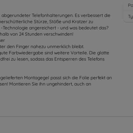
Po
e abgerundeter Telefonhalterungen. Es verbessert die
Ty
rschütterliche Stürze, Stöße und Kratzer zu
™ -Technologie angereichert - und was bedeutet das?
rhalb von 24 Stunden verschwinden!
ser
unter den Finger nahezu unmerklich bleibt.
te Farbwiedergabe sind weitere Vorteile. Die glatte
ndfrei zu lesen, sodass das Entsperren des Telefons
elieferten Montagegel passt sich die Folie perfekt an
en! Montieren Sie ihn ungehindert, auch an