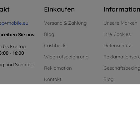
akt
Einkaufen
Informatio
op4mobile.eu
Versand & Zahlung
Unsere Marken
Blog
Ihre Cookies
hreiben Sie uns
Cashback
Datenschutz
 bis Freitag:
8:00 - 16:00
Widerrufsbelehrung
Reklamationsor
g und Sonntag:
Reklamation
Geschäftsbedin
Kontakt
Blog
Kontakt
Einkauf ohne Mw
Unternehmen
Grüne Energie