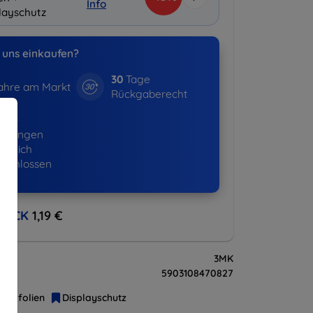
Info
layschutz
uns einkaufen?
30
Tage
hre am Markt
Rückgaberecht
530+
ellungen
lgreich
eschlossen
BACK
1,19 €
3MK
5903108470827
hutzfolien
Displayschutz