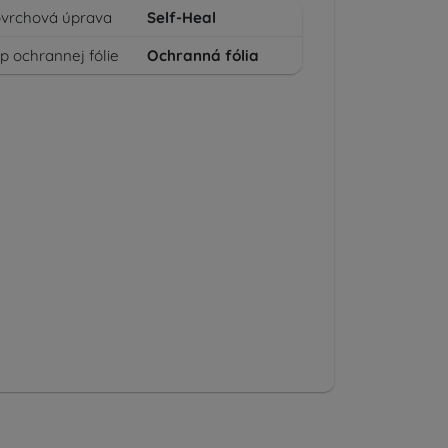
vrchová úprava
Self-Heal
p ochrannej fólie
Ochranná fólia