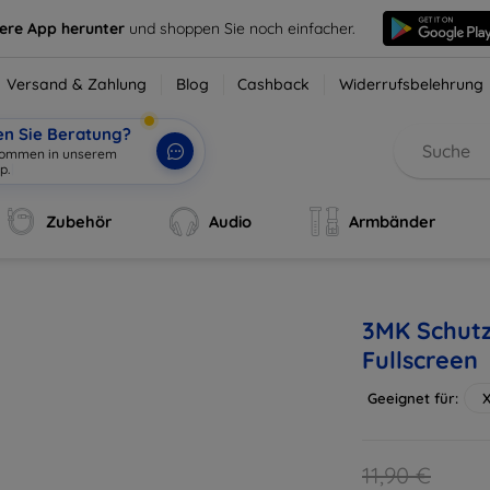
sere App herunter
und shoppen Sie noch einfacher.
Versand & Zahlung
Blog
Cashback
Widerrufsbelehrung
en Sie Beratung?
lkommen in unserem
p.
|
Zubehör
Audio
Armbänder
3MK Schutzf
Fullscreen
Geeignet für:
X
11,90 €