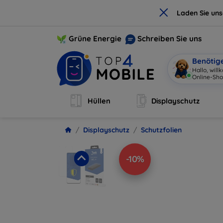
×
Laden Sie un
Grüne Energie
Schreiben Sie uns
Benötig
Hallo, wil
Online-Sho
Hüllen
Displayschutz
Displayschutz
Schutzfolien
-10%