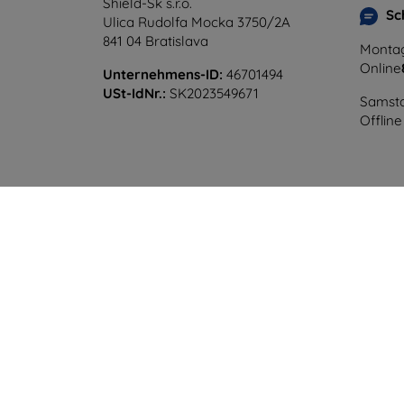
Shield-Sk s.r.o.
Sc
Ulica Rudolfa Mocka 3750/2A
841 04 Bratislava
Montag
Online
Unternehmens-ID:
46701494
USt-IdNr.:
SK2023549671
Samsta
Offline
©
2026
top4mobile.de. Alle Rechte vorbehalten