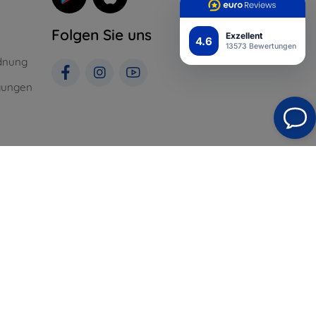
Folgen Sie uns
Exzellent
4.6
13573 Bewertungen
dnung
gungen
St. für
Top4Mobile.de
Unsere E-Shops