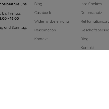
Blog
Ihre Cookies
hreiben Sie uns
Cashback
Datenschutz
 bis Freitag:
8:00 - 16:00
Widerrufsbelehrung
Reklamationsor
g und Sonntag:
Reklamation
Geschäftsbedin
Kontakt
Blog
Kontakt
Einkauf ohne Mw
Unternehmen
Grüne Energie
.