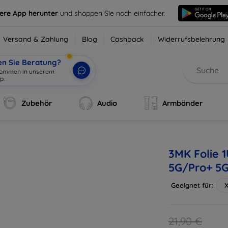
sere App herunter
und shoppen Sie noch einfacher.
Versand & Zahlung
Blog
Cashback
Widerrufsbelehrung
en Sie Beratung?
lkommen in unserem
p.
|
Zubehör
Audio
Armbänder
3MK Folie 
5G/Pro+ 5G
Geeignet für:
X
21,90 €