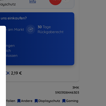
Info
layschutz
uns einkaufen?
30
Tage
hre am Markt
Rückgaberecht
365+
ellungen
lgreich
eschlossen
BACK
2,19 €
3MK
5903108446303
hutzfolien
Andere
Displayschutz
Gaming