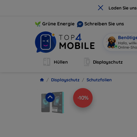
×
Laden Sie un
Grüne Energie
Schreiben Sie uns
Benötig
Hallo, wil
Online-Sho
Hüllen
Displayschutz
Displayschutz
Schutzfolien
-10%