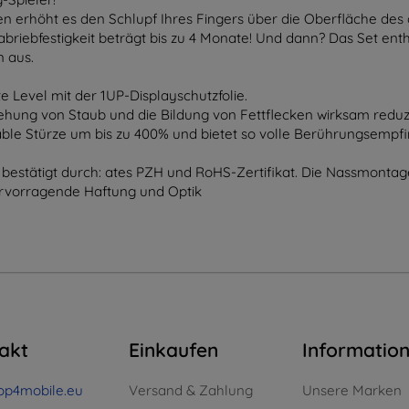
n erhöht es den Schlupf Ihres Fingers über die Oberfläche des 
briebfestigkeit beträgt bis zu 4 Monate! Und dann? Das Set enthä
n aus.
te Level mit der 1UP-Displayschutzfolie.
iehung von Staub und die Bildung von Fettflecken wirksam reduzi
le Stürze um bis zu 400% und bietet so volle Berührungsempfin
 bestätigt durch: ates PZH und RoHS-Zertifikat. Die Nassmontage
hervorragende Haftung und Optik
akt
Einkaufen
Informatio
op4mobile.eu
Versand & Zahlung
Unsere Marken