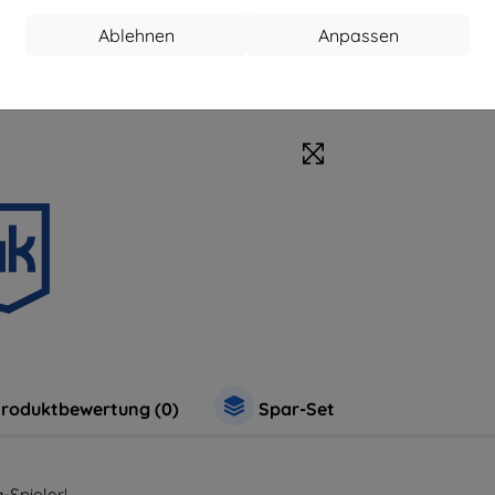
Ablehnen
Anpassen
roduktbewertung (0)
Spar-Set
-Spieler!