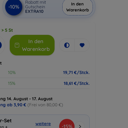
Rabatt mit
In den
-10%
Gutschein
Warenkorb
EXTRA10
 > 5 St
In den
Warenkorb
t
10%
19,71 €/Stck.
15%
18,61 €/Stck.
ng 14. August - 17. August
ung ab
3,90 €
(Frei von 80,00 €)
r-Set
weitere
-15%
en +