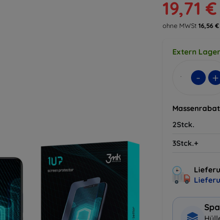
19,71 €
ohne MWSt
16,56 €
Extern Lager
-
+
Massenrabat
2Stck.
3Stck.+
Lieferu
Liefer
Spa
Hüll