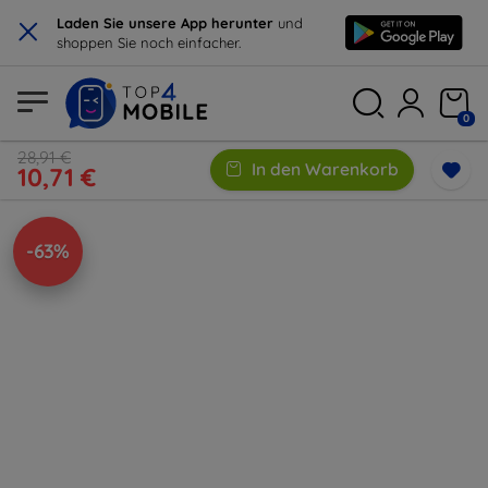
×
Laden Sie unsere App herunter
und
shoppen Sie noch einfacher.
0
28,91 €
In den Warenkorb
10,71 €
-63%