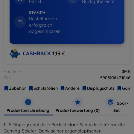
Markt
Rückgaberecht
819701+
Bestellungen
erfolgreich
abgeschlossen
CASHBACK
1,19 €
Hersteller
3MK
EAN
5903108471046
Zubehör
Schutzfolien
Andere
Displayschutz
Gami
Spar-
Produktbeschreibung
Produktbewertung (0)
Set
1UP Displayschutzfolie Perfekt klare Schutzfolie für mobile
Gaming-Spieler! Dank seiner organoleptischen