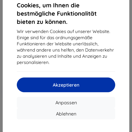
Cookies, um Ihnen die
bestmögliche Funktionalität
bieten zu können.
3MK Folie 1UP Vivo V23 5G Gaming, 3 Stk.
Wir verwenden Cookies auf unserer Website.
Geeignet für:
Vivo V23
Einige sind für das ordnungsgemäße
Produktbeschreibung
Funktionieren der Website unerlässlich,
während andere uns helfen, den Datenverkehr
28,91 €
zu analysieren und Inhalte und Anzeigen zu
10,71 €
personalisieren.
ohne MWSt
9,00 €
Akzeptieren
In den
Rabatt mit Gutschein
-10%
EXTRA10
Warenkorb
Anpassen
Ablehnen
Auf Lager 2 Stk.
-
+