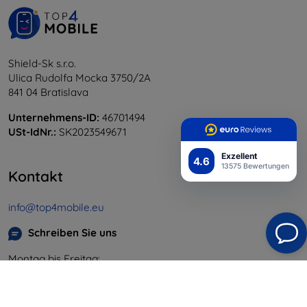
Shield-Sk s.r.o.
Ulica Rudolfa Mocka 3750/2A
841 04 Bratislava
Unternehmens-ID:
46701494
USt-IdNr.:
SK2023549671
Exzellent
4.6
13575 Bewertungen
Kontakt
info@top4mobile.eu
Schreiben Sie uns
Montag bis Freitag:
Online
8:00 - 16:00
Samstag und Sonntag: