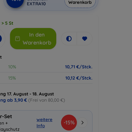
Warenkorb
EXTRA10
 > 5 St
In den
Warenkorb
t
10%
10,71 €/Stck.
15%
10,12 €/Stck.
ng 17. August - 18. August
ung ab
3,90 €
(Frei von 80,00 €)
r-Set
weitere
-15%
en +
Info
layschutz