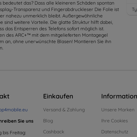
s bedeutet das? Dass alle kleineren Schäden spontan
splay-Transparenz und Fingerabdruckleser Die Folie ist
Ty
nger nahezu unmerklich bleibt. Außergewöhnliche
ind weitere Vorteile. Die glatte Struktur hilft dabei,
s das Entsperren des Telefons sofort möglich ist.
ren des ARC+™ mit dem mitgelieferten Montagegel
hirm an, ohne unerwünschte Blasen! Montieren Sie ihn
n.
akt
Einkaufen
Informatio
op4mobile.eu
Versand & Zahlung
Unsere Marken
Blog
Ihre Cookies
hreiben Sie uns
Cashback
Datenschutz
 bis Freitag: