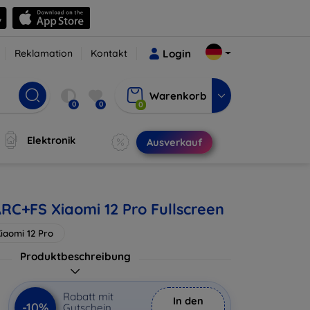
Reklamation
Kontakt
Login
Warenkorb
0
0
0
Elektronik
Ausverkauf
ARC+FS Xiaomi 12 Pro Fullscreen
iaomi 12 Pro
Produktbeschreibung
Rabatt mit
In den
-10%
Gutschein