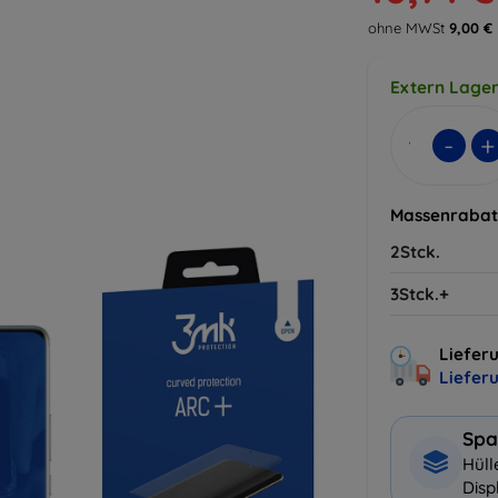
ohne MWSt
9,00 €
Extern Lager
-
+
Massenrabat
2Stck.
3Stck.+
Lieferu
Liefer
Spa
Hüll
Disp