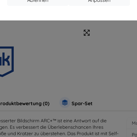
roduktbewertung (0)
Spar-Set
serter Bildschirm ARC+™ ist eine Antwort auf die
Ma
gen. Es verbessert die Überlebenschancen Ihres
ße und Kratzer zu überstehen. Das Produkt ist mit Self-
Po