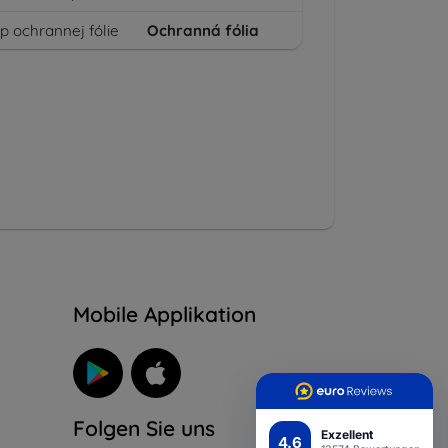
p ochrannej fólie
Ochranná fólia
n
Mobile Applikation
Folgen Sie uns
Exzellent
4.6