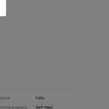
terial
Fólia
vrchová úprava
Self-Heal