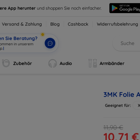
sere App herunter
und shoppen Sie noch einfacher.
Versand & Zahlung
Blog
Cashback
Widerrufsbelehrung
en Sie Beratung?
lkommen in unserem
Zubehör
Audio
Armbänder
3MK Folie 
Geeignet für:
X
11,90 €
10,71 €