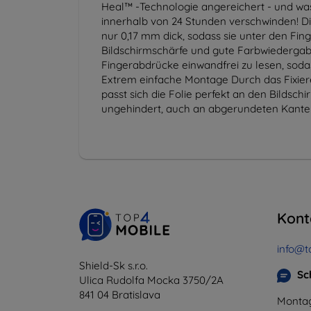
Heal™ -Technologie angereichert - und wa
innerhalb von 24 Stunden verschwinden! Di
nur 0,17 mm dick, sodass sie unter den Fi
Bildschirmschärfe und gute Farbwiedergabe s
Fingerabdrücke einwandfrei zu lesen, sodas
Extrem einfache Montage Durch das Fixie
passt sich die Folie perfekt an den Bildsc
ungehindert, auch an abgerundeten Kante
Kont
info@t
Shield-Sk s.r.o.
Sc
Ulica Rudolfa Mocka 3750/2A
841 04 Bratislava
Montag