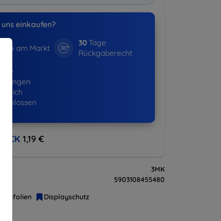
uns einkaufen?
30
Tage
hre am Markt
Rückgaberecht
522+
ellungen
lgreich
eschlossen
BACK
1,19 €
3MK
5903108455480
hutzfolien
Displayschutz