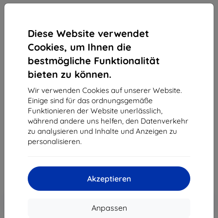
Diese Website verwendet
Cookies, um Ihnen die
bestmögliche Funktionalität
3MK Silver Protect + Samsung
1x
bieten zu können.
S901 S22 antimikrobielle
Wir verwenden Cookies auf unserer Website.
Nassverklebungsfolie
Einige sind für das ordnungsgemäße
Geeignet für:
Samsung Galaxy S22
Funktionieren der Website unerlässlich,
während andere uns helfen, den Datenverkehr
Produktbeschreibung
zu analysieren und Inhalte und Anzeigen zu
12,90 €
personalisieren.
11,61 €
ohne MWSt
9,76 €
Akzeptieren
In den
Rabatt mit Gutschein
-10%
EXTRA10
Warenkorb
Anpassen