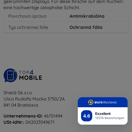
gekrümmten Displays. Für diese Kirsche auf dem Kuchen:
eine hochwertige oleophobe Schicht.
Povrchová úprava
Antimikrobiálna
Typ ochrannej fólie
Ochranná fólia
Shield-Sk s.r.o.
Ulica Rudolfa Mocka 3750/2A
841 04 Bratislava
Exzellent
4.6
Unternehmens-ID:
46701494
13574 Bewertungen
USt-IdNr.:
SK2023549671