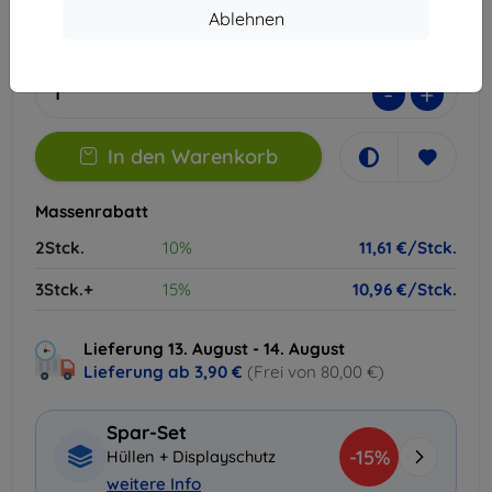
Ablehnen
Auf Lager > 5 Stk.
-
+
In den Warenkorb
Massenrabatt
2Stck.
10%
11,61 €/Stck.
3Stck.+
15%
10,96 €/Stck.
Lieferung 13. August - 14. August
Lieferung ab
3,90 €
(Frei von 80,00 €)
Spar-Set
-15%
Hüllen + Displayschutz
weitere Info