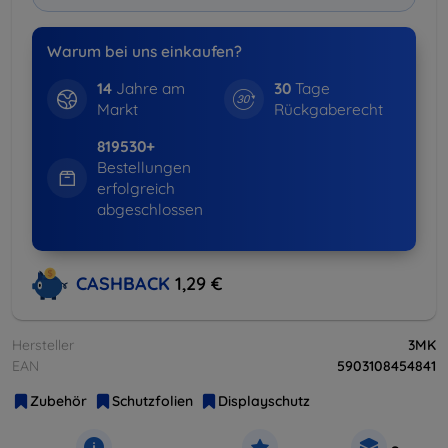
Warum bei uns einkaufen?
14
Jahre am
30
Tage
Markt
Rückgaberecht
819530+
Bestellungen
erfolgreich
abgeschlossen
CASHBACK
1,29 €
Hersteller
3MK
EAN
5903108454841
Zubehör
Schutzfolien
Displayschutz