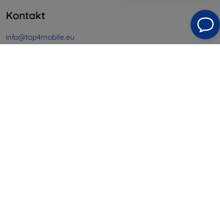
Kontakt
info@top4mobile.eu
Schreiben Sie uns
Montag bis Freitag:
Online
8:00 - 16:00
Samstag und Sonntag:
Offline
Einkaufen
Versand & Zahlung
Blog
Cashback
Widerrufsbelehrung