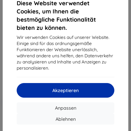
Diese Website verwendet
Cookies, um Ihnen die
bestmögliche Funktionalität
bieten zu können.
3MK Silver Protect + Realme GT 2 Pro
Nassverklebte antimikrobielle Folie
Wir verwenden Cookies auf unserer Website.
Einige sind für das ordnungsgemäße
Geeignet für:
Realme GT 2 Pro
Funktionieren der Website unerlässlich,
Produktbeschreibung
während andere uns helfen, den Datenverkehr
zu analysieren und Inhalte und Anzeigen zu
15,90 €
personalisieren.
7,12 €
ohne MWSt
5,98 €
Akzeptieren
In den
Rabatt mit Gutschein
-10%
EXTRA10
Warenkorb
Anpassen
Ablehnen
Letztes Stück auf Lager