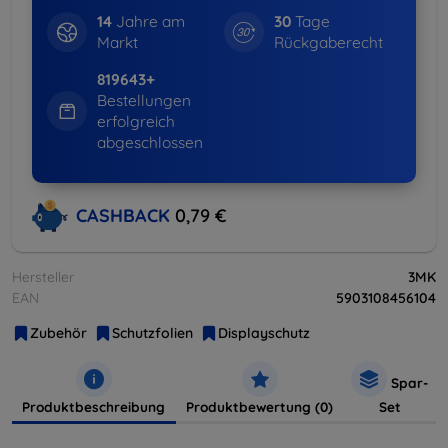
14
Jahre am
30
Tage
Markt
Rückgaberecht
819643+
Bestellungen
erfolgreich
abgeschlossen
CASHBACK
0,79 €
Hersteller
3MK
EAN
5903108456104
Zubehör
Schutzfolien
Displayschutz
Spar-
Produktbeschreibung
Produktbewertung (0)
Set