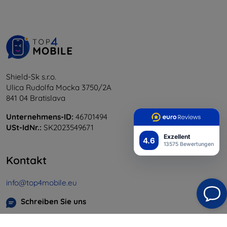
Shield-Sk s.r.o.
Ulica Rudolfa Mocka 3750/2A
841 04 Bratislava
Unternehmens-ID:
46701494
USt-IdNr.:
SK2023549671
Exzellent
4.6
13575 Bewertungen
Kontakt
info@top4mobile.eu
Schreiben Sie uns
Montag bis Freitag: