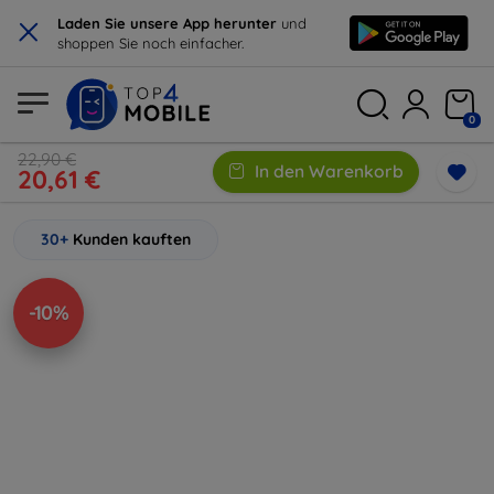
×
Laden Sie unsere App herunter
und
shoppen Sie noch einfacher.
0
22,90 €
In den Warenkorb
20,61 €
30+
Kunden kauften
-10%