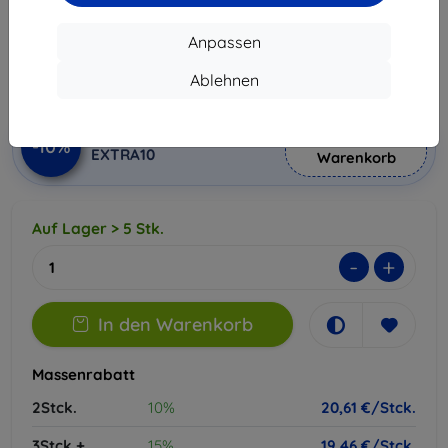
22,90 €
20,61 €
Anpassen
Ablehnen
ohne MWSt
17,32 €
In den
Rabatt mit Gutschein
-10%
EXTRA10
Warenkorb
Auf Lager > 5 Stk.
-
+
In den Warenkorb
Massenrabatt
2Stck.
10%
20,61 €/Stck.
3Stck.+
15%
19,46 €/Stck.