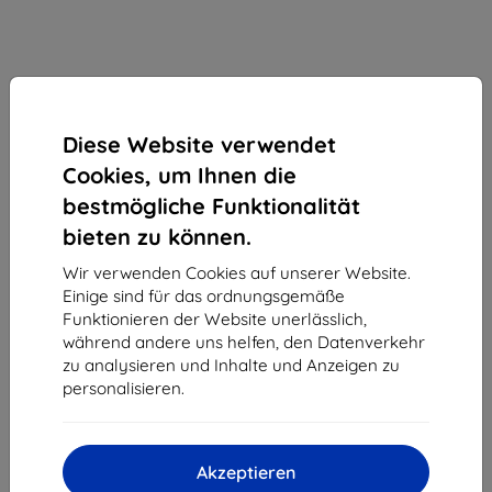
Diese Website verwendet
Cookies, um Ihnen die
bestmögliche Funktionalität
bieten zu können.
3MK PaperFeeling Schutzfolie 2
Wir verwenden Cookies auf unserer Website.
1x
Stk. für Samsung Tab S6 Lite
Einige sind für das ordnungsgemäße
10.4"
Funktionieren der Website unerlässlich,
während andere uns helfen, den Datenverkehr
Geeignet für:
Samsung Galaxy Tab S6 Lite 10.4
zu analysieren und Inhalte und Anzeigen zu
personalisieren.
Folie mit Papiergefühl 2 St., 0,18 mm – papierähnliches
Schreibgefühl mit Stylus, entspiegelt, ohne Fingerabdrücke,
Schutz bis zu 200%.
Akzeptieren
Produktbeschreibung