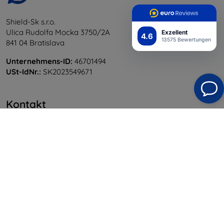
Shield-Sk s.r.o.
Ulica Rudolfa Mocka 3750/2A
Exzellent
4.6
13575 Bewertungen
841 04 Bratislava
Unternehmens-ID:
46701494
USt-IdNr.:
SK2023549671
Kontakt
info@top4mobile.eu
Schreiben Sie uns
Montag bis Freitag:
Online
8:00 - 16:00
Samstag und Sonntag:
Offline