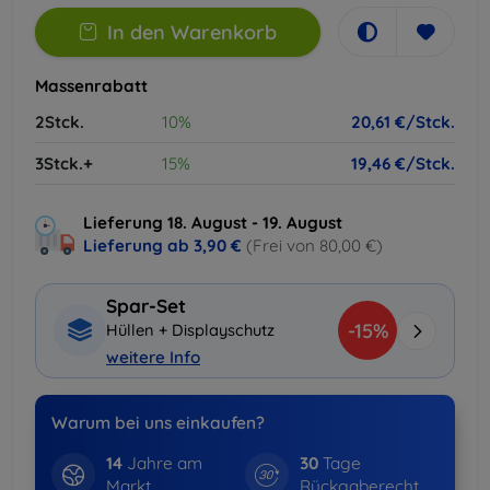
In den Warenkorb
Massenrabatt
2Stck.
10%
20,61 €/Stck.
3Stck.+
15%
19,46 €/Stck.
Lieferung 18. August - 19. August
Lieferung ab
3,90 €
(Frei von 80,00 €)
Spar-Set
-15%
Hüllen + Displayschutz
weitere Info
Warum bei uns einkaufen?
14
Jahre am
30
Tage
Markt
Rückgaberecht