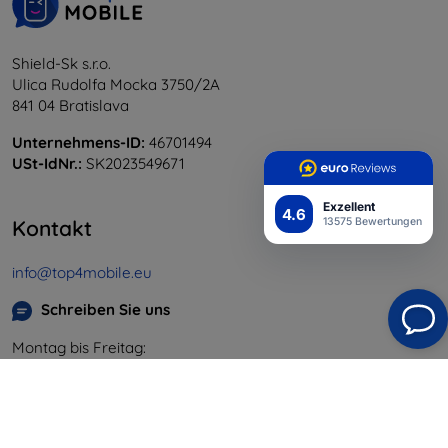
Shield-Sk s.r.o.
Ulica Rudolfa Mocka 3750/2A
841 04 Bratislava
Unternehmens-ID:
46701494
USt-IdNr.:
SK2023549671
Exzellent
4.6
Kontakt
13575 Bewertungen
info@top4mobile.eu
Schreiben Sie uns
Montag bis Freitag:
Online
8:00 - 16:00
Samstag und Sonntag:
Offline