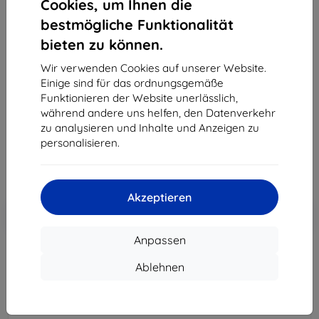
Cookies, um Ihnen die
bestmögliche Funktionalität
bieten zu können.
Beline Candy rote Hülle für Samsung S22 Ultra
Wir verwenden Cookies auf unserer Website.
Geeignet für:
Lenovo Yoga Smart Tab 10.1
Einige sind für das ordnungsgemäße
Funktionieren der Website unerlässlich,
Produktbeschreibung
während andere uns helfen, den Datenverkehr
22,90 €
zu analysieren und Inhalte und Anzeigen zu
20,61 €
personalisieren.
ohne MWSt
17,32 €
Akzeptieren
In den
Rabatt mit Gutschein
-10%
EXTRA10
Warenkorb
Anpassen
Ablehnen
Extern Lager > 5 St
-
+