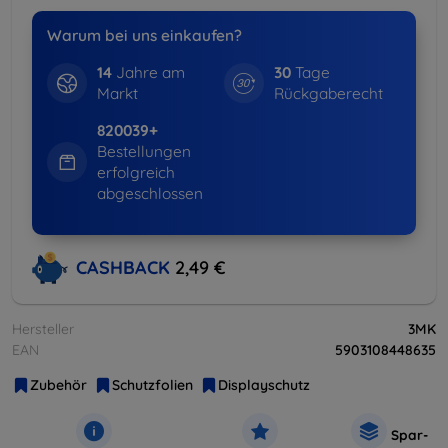
Warum bei uns einkaufen?
14
Jahre am
30
Tage
Markt
Rückgaberecht
820039+
Bestellungen
erfolgreich
abgeschlossen
CASHBACK
2,49 €
Hersteller
3MK
EAN
5903108448635
Zubehör
Schutzfolien
Displayschutz
Spar-