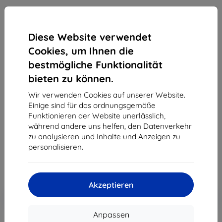
Diese Website verwendet
Cookies, um Ihnen die
bestmögliche Funktionalität
3MK PaperFeeling Lenovo Tab P11 Pro 11.5" 2 Stück
bieten zu können.
Folie
Wir verwenden Cookies auf unserer Website.
Geeignet für:
Lenovo Tab P11 Pro 11.5
Einige sind für das ordnungsgemäße
Funktionieren der Website unerlässlich,
Produktbeschreibung
während andere uns helfen, den Datenverkehr
24,89 €
zu analysieren und Inhalte und Anzeigen zu
22,41 €
personalisieren.
ohne MWSt
18,83 €
Akzeptieren
In den
Rabatt mit Gutschein
-10%
EXTRA10
Warenkorb
Anpassen