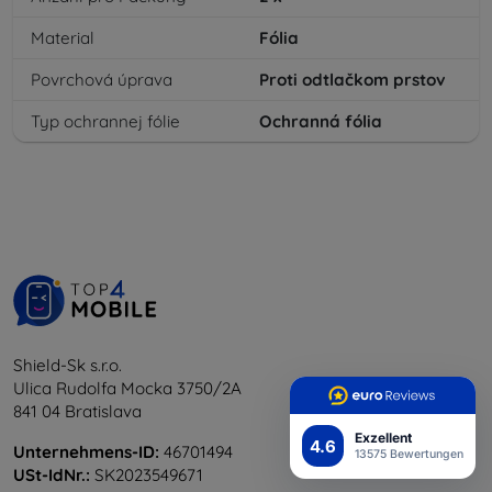
Material
Fólia
Povrchová úprava
Proti odtlačkom prstov
Typ ochrannej fólie
Ochranná fólia
Shield-Sk s.r.o.
Ulica Rudolfa Mocka 3750/2A
841 04 Bratislava
Exzellent
4.6
Unternehmens-ID:
46701494
13575 Bewertungen
USt-IdNr.:
SK2023549671