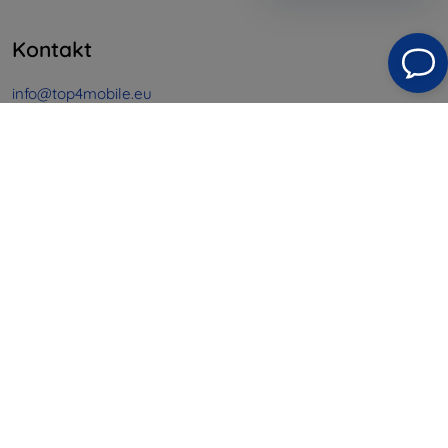
Kontakt
info@top4mobile.eu
Schreiben Sie uns
Montag bis Freitag:
Online
8:00 - 16:00
Samstag und Sonntag:
Offline
Einkaufen
Versand & Zahlung
Blog
Cashback