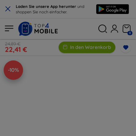
×
Laden Sie unsere App herunter
und
shoppen Sie noch einfacher.
0
24,89 €
In den Warenkorb
22,41 €
-10%