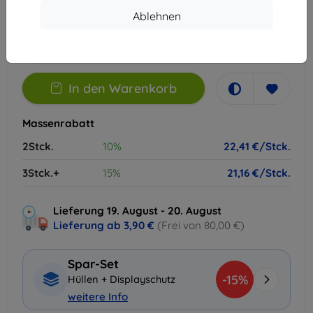
Ablehnen
Extern Lager > 5 St
-
+
In den Warenkorb
Massenrabatt
2Stck.
10%
22,41 €/Stck.
3Stck.+
15%
21,16 €/Stck.
Lieferung 19. August - 20. August
Lieferung ab
3,90 €
(Frei von 80,00 €)
Spar-Set
-15%
Hüllen + Displayschutz
weitere Info