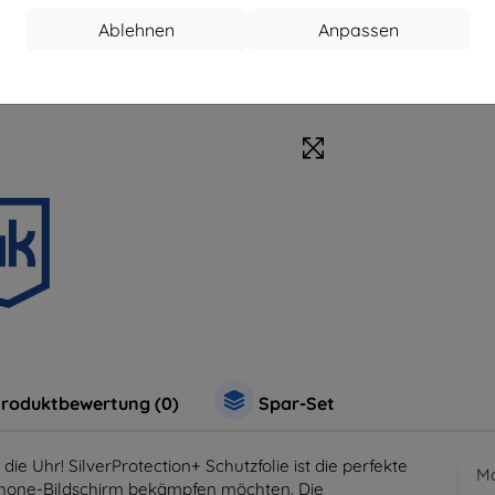
Zubehör
Sc
Ablehnen
Anpassen
roduktbewertung (0)
Spar-Set
e Uhr! SilverProtection+ Schutzfolie ist die perfekte
Ma
hone-Bildschirm bekämpfen möchten. Die