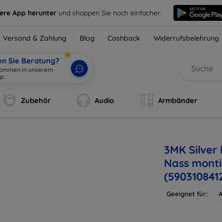
sere App herunter
und shoppen Sie noch einfacher.
Versand & Zahlung
Blog
Cashback
Widerrufsbelehrung
en Sie Beratung?
lkommen in unserem
p.
|
Zubehör
Audio
Armbänder
3MK Silver 
Nass montie
(590310841
Geeignet für:
A