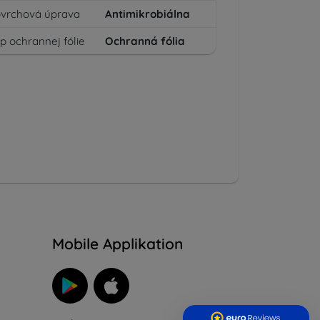
vrchová úprava
Antimikrobiálna
p ochrannej fólie
Ochranná fólia
n
Mobile Applikation