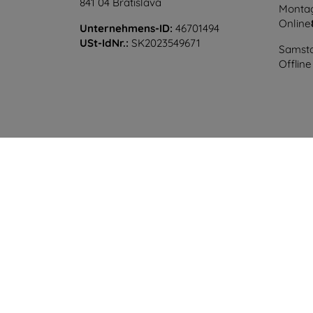
841 04 Bratislava
Montag
Online
Unternehmens-ID:
46701494
USt-IdNr.:
SK2023549671
Samsta
Offline
©
2026
top4mobile.de. Alle Rechte vorbehalten