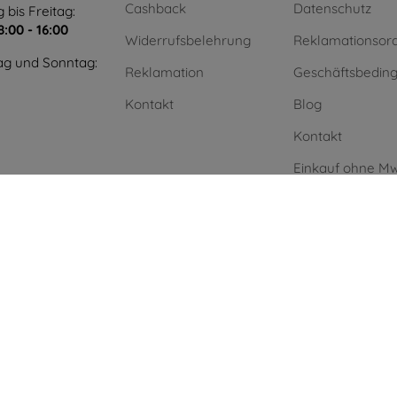
Cashback
Datenschutz
 bis Freitag:
8:00 - 16:00
Widerrufsbelehrung
Reklamationsor
g und Sonntag:
Reklamation
Geschäftsbedin
Kontakt
Blog
Kontakt
Einkauf ohne Mw
Unternehmen
Grüne Energie
.
AI powered by
Eurion