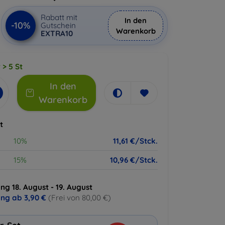
Rabatt mit
In den
-10%
Gutschein
Warenkorb
EXTRA10
 > 5 St
In den
Warenkorb
t
10%
11,61 €/Stck.
15%
10,96 €/Stck.
ng 18. August - 19. August
ung ab
3,90 €
(Frei von 80,00 €)