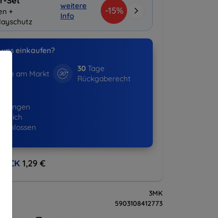
r-Set
weitere
-15%
en +
Info
layschutz
uns einkaufen?
30
Tage
hre am Markt
Rückgaberecht
875+
ellungen
lgreich
eschlossen
BACK
1,29 €
3MK
5903108412773