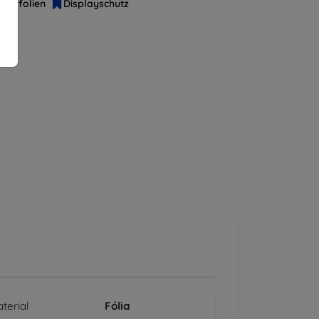
hutzfolien
Displayschutz
terial
Fólia