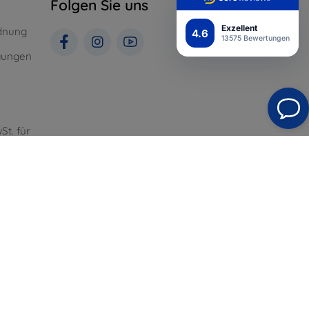
Folgen Sie uns
Exzellent
dnung
4.6
13575 Bewertungen
gungen
St. für
Top4Mobile.de
Unsere E-Shops