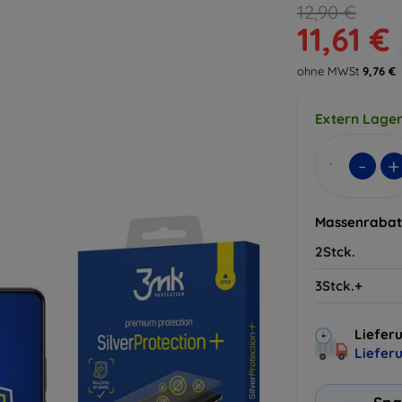
12,90 €
11,61 €
ohne MWSt
9,76 €
Extern Lager
-
+
Massenrabat
2Stck.
3Stck.+
Lieferu
Liefer