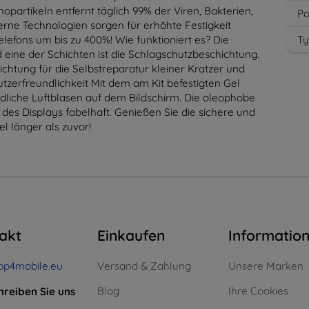
opartikeln entfernt täglich 99% der Viren, Bakterien,
Po
rne Technologien sorgen für erhöhte Festigkeit
Telefons um bis zu 400%! Wie funktioniert es? Die
Ty
d eine der Schichten ist die Schlagschutzbeschichtung.
chtung für die Selbstreparatur kleiner Kratzer und
nutzerfreundlichkeit Mit dem am Kit befestigten Gel
ndliche Luftblasen auf dem Bildschirm. Die oleophobe
 des Displays fabelhaft. Genießen Sie die sichere und
 länger als zuvor!
akt
Einkaufen
Informatio
op4mobile.eu
Versand & Zahlung
Unsere Marken
Blog
Ihre Cookies
hreiben Sie uns