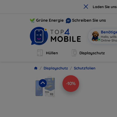
×
Laden Sie un
Grüne Energie
Schreiben Sie uns
Benötig
Hallo, wil
Online-Sho
Hüllen
Displayschutz
Displayschutz
Schutzfolien
-10%