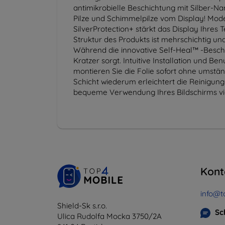
antimikrobielle Beschichtung mit Silber-Nan
Pilze und Schimmelpilze vom Display! Mode
SilverProtection+ stärkt das Display Ihres 
Struktur des Produkts ist mehrschichtig un
Während die innovative Self-Heal™ -Beschi
Kratzer sorgt. Intuitive Installation und Be
montieren Sie die Folie sofort ohne umstä
Schicht wiederum erleichtert die Reinigung
bequeme Verwendung Ihres Bildschirms viel
Kont
info@t
Shield-Sk s.r.o.
Sc
Ulica Rudolfa Mocka 3750/2A