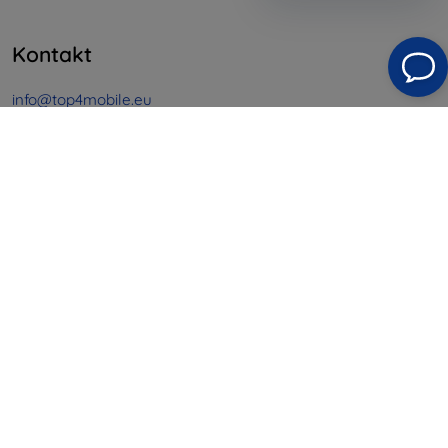
Kontakt
info@top4mobile.eu
Schreiben Sie uns
Montag bis Freitag:
Online
8:00 - 16:00
Samstag und Sonntag:
Offline
Einkaufen
Versand & Zahlung
Blog
Cashback