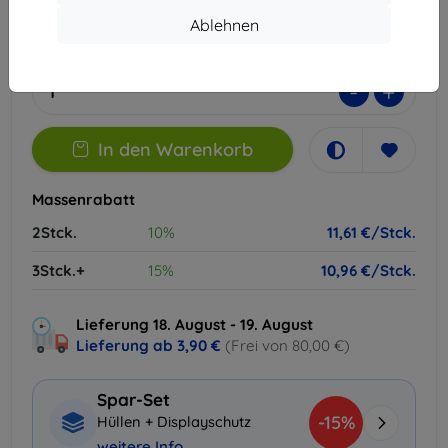
Ablehnen
Extern Lager > 5 St
-
+
In den Warenkorb
Massenrabatt
2Stck.
10%
11,61 €/Stck.
3Stck.+
15%
10,96 €/Stck.
Lieferung 18. August - 19. August
Lieferung ab
3,90 €
(Frei von 80,00 €)
Spar-Set
-15%
Hüllen + Displayschutz
weitere Info