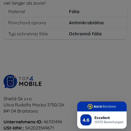
viel länger als zuvor!
Material
Fólia
Povrchová úprava
Antimikrobiálna
Typ ochrannej fólie
Ochranná fólia
Shield-Sk s.r.o.
Ulica Rudolfa Mocka 3750/2A
841 04 Bratislava
Exzellent
4.6
Unternehmens-ID:
46701494
13575 Bewertungen
USt-IdNr.:
SK2023549671