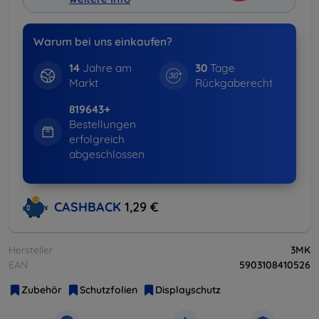
Warum bei uns einkaufen?
14
Jahre am
30
Tage
Markt
Rückgaberecht
819643+
Bestellungen
erfolgreich
abgeschlossen
CASHBACK
1,29 €
Hersteller
3MK
EAN
5903108410526
Zubehör
Schutzfolien
Displayschutz