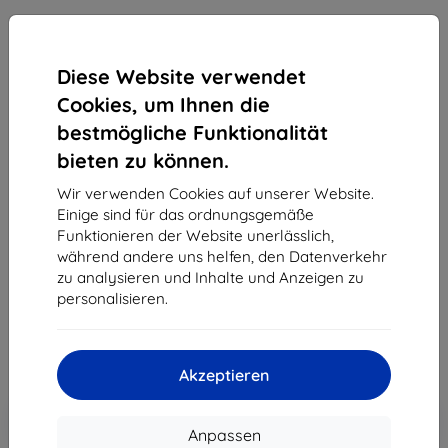
Diese Website verwendet
Cookies, um Ihnen die
bestmögliche Funktionalität
3MK Silver Protect+ OnePlus Nord CE 5G nass
bieten zu können.
montierte antimikrobielle Schutzfolie
(5903108410526)
Wir verwenden Cookies auf unserer Website.
Einige sind für das ordnungsgemäße
Geeignet für:
OnePlus Nord CE
Funktionieren der Website unerlässlich,
während andere uns helfen, den Datenverkehr
Produktbeschreibung
zu analysieren und Inhalte und Anzeigen zu
12,90 €
personalisieren.
11,61 €
ohne MWSt
9,76 €
Akzeptieren
In den
Rabatt mit Gutschein
-10%
EXTRA10
Warenkorb
Anpassen