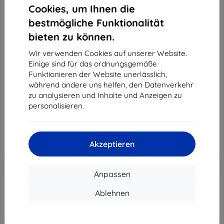
Cookies, um Ihnen die
bestmögliche Funktionalität
bieten zu können.
3MK Foil ARC+ FS Asus Zenfone 8 Flip 5G
Vollbildschutzfolie
Wir verwenden Cookies auf unserer Website.
Einige sind für das ordnungsgemäße
Geeignet für:
Asus Zenfone 8 Flip
Funktionieren der Website unerlässlich,
Produktbeschreibung
während andere uns helfen, den Datenverkehr
zu analysieren und Inhalte und Anzeigen zu
11,90 €
personalisieren.
10,71 €
ohne MWSt
9,00 €
Akzeptieren
In den
Rabatt mit Gutschein
-10%
EXTRA10
Warenkorb
Anpassen
Ablehnen
Extern Lager > 5 St