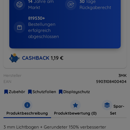
14
Jahre am
30
Tage
Markt
Rückgaberecht
819530+
Bestellungen
erfolgreich
abgeschlossen
CASHBACK
1,19 €
Hersteller
3MK
EAN
5903108400404
Zubehör
Schutzfolien
Displayschutz
Spar-
Produktbeschreibung
Produktbewertung (0)
Set
3 mm Lichtbogen + Gerundeter 150% verbesserter