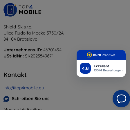
Shield-Sk s.r.o.
Ulica Rudolfa Mocka 3750/2A
841 04 Bratislava
Unternehmens-ID:
46701494
USt-IdNr.:
SK2023549671
Exzellent
4.6
13574 Bewertungen
Kontakt
info@top4mobile.eu
Schreiben Sie uns
Montag bis Freitag:
Online
8:00 - 16:00
Samstag und Sonntag: