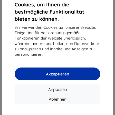
Cookies, um Ihnen die
bestmögliche Funktionalität
bieten zu können.
3MK Foil 1UP OnePlus 8 5G Gaming-Folie, 3 Stk.
Wir verwenden Cookies auf unserer Website.
Geeignet für:
OnePlus 8
Einige sind für das ordnungsgemäße
Produktbeschreibung
Funktionieren der Website unerlässlich,
während andere uns helfen, den Datenverkehr
21,90 €
zu analysieren und Inhalte und Anzeigen zu
19,71 €
personalisieren.
ohne MWSt
16,56 €
Akzeptieren
In den
Rabatt mit Gutschein
-10%
EXTRA10
Warenkorb
Anpassen
Ablehnen
Extern Lager > 5 St
-
+