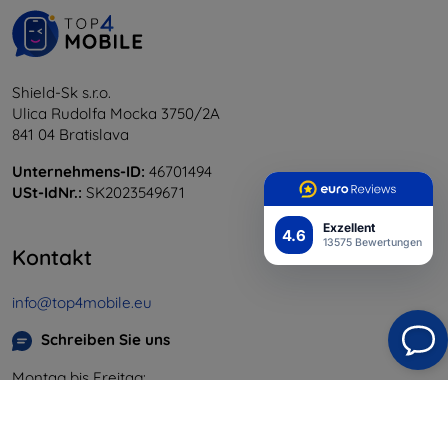
Shield-Sk s.r.o.
Ulica Rudolfa Mocka 3750/2A
841 04 Bratislava
Unternehmens-ID:
46701494
USt-IdNr.:
SK2023549671
Exzellent
4.6
13575 Bewertungen
Kontakt
info@top4mobile.eu
Schreiben Sie uns
Montag bis Freitag:
Online
8:00 - 16:00
Samstag und Sonntag: