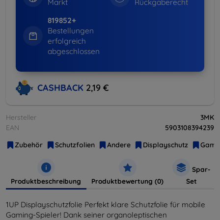
Markt
Rückgaberecht
819852+
Bestellungen
erfolgreich
abgeschlossen
CASHBACK
2,19 €
Hersteller
3MK
EAN
5903108394239
Zubehör
Schutzfolien
Andere
Displayschutz
Gami
Spar-
Produktbeschreibung
Produktbewertung (0)
Set
1UP Displayschutzfolie Perfekt klare Schutzfolie für mobile
Gaming-Spieler! Dank seiner organoleptischen