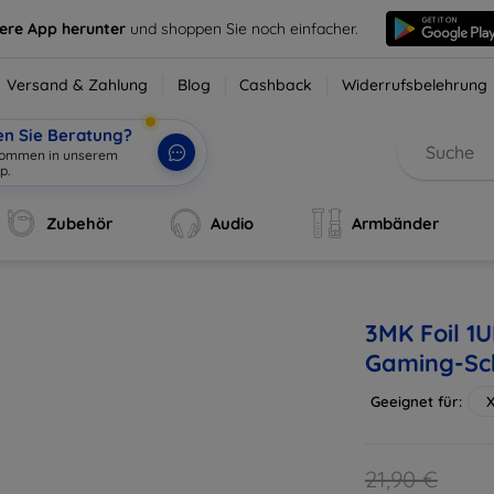
sere App herunter
und shoppen Sie noch einfacher.
Versand & Zahlung
Blog
Cashback
Widerrufsbelehrung
en Sie Beratung?
lkommen in unserem
p.
|
Zubehör
Audio
Armbänder
3MK Foil 1
Gaming-Sch
Geeignet für:
X
21,90 €