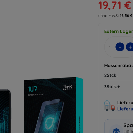
19,71 €
ohne MWSt
16,56 €
Extern Lager
-
+
Massenrabat
2Stck.
3Stck.+
Lieferu
Liefer
Spa
Hüll