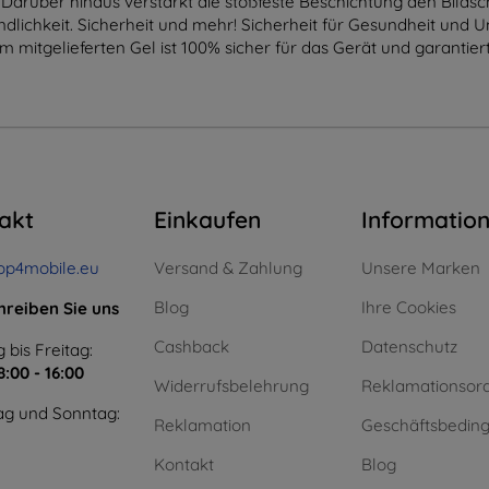
 Darüber hinaus verstärkt die stoßfeste Beschichtung den Bilds
lichkeit. Sicherheit und mehr! Sicherheit für Gesundheit und U
dem mitgelieferten Gel ist 100% sicher für das Gerät und garanti
akt
Einkaufen
Informatio
op4mobile.eu
Versand & Zahlung
Unsere Marken
Blog
Ihre Cookies
hreiben Sie uns
Cashback
Datenschutz
 bis Freitag:
8:00 - 16:00
Widerrufsbelehrung
Reklamationsor
g und Sonntag:
Reklamation
Geschäftsbedin
Kontakt
Blog