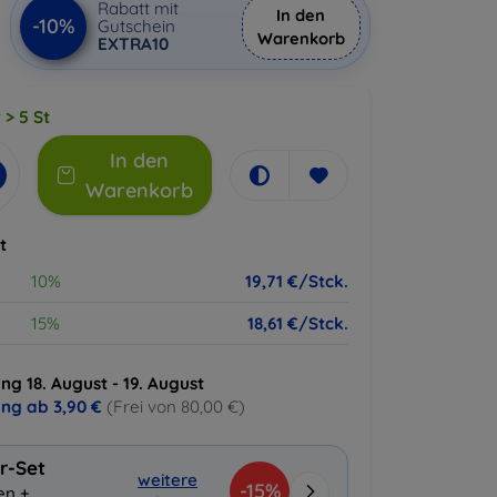
Rabatt mit
In den
-10%
Gutschein
Warenkorb
EXTRA10
 > 5 St
In den
Warenkorb
t
10%
19,71 €/Stck.
15%
18,61 €/Stck.
ng 18. August - 19. August
ung ab
3,90 €
(Frei von 80,00 €)
r-Set
weitere
-15%
en +