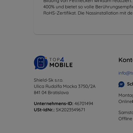
Bildung von Fettflecken wirksam reduziert.
400% und bietet so volle Berührungsempfind
RoHS-Zertifikat. Die Nassinstallation mit 
Kont
info@t
Shield-Sk s.r.o.
Sc
Ulica Rudolfa Mocka 3750/2A
841 04 Bratislava
Montag
Online
Unternehmens-ID:
46701494
USt-IdNr.:
SK2023549671
Samsta
Offline