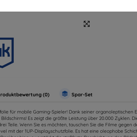
roduktbewertung (0)
Spar-Set
zfolie für mobile Gaming-Spieler! Dank seiner organoleptischen 
ildschirms! Es zeigt die größte Leistung über 20.000 Zyklen. Die
rei Teile. Wenn Sie es möchten, tauschen Sie die Filme gegen de
evel mit der 1UP-Displayschutzfolie. Es hat eine oleophobe Schic