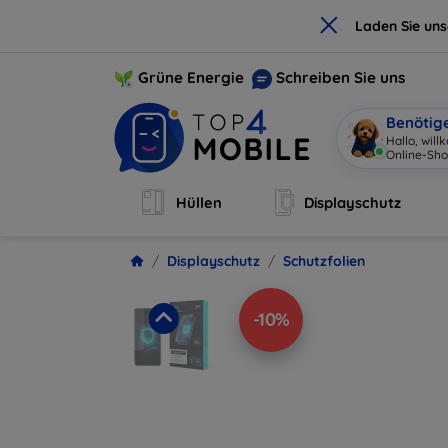
×
Laden Sie un
Grüne Energie
Schreiben Sie uns
Benötig
Hallo, wil
Online-Sho
Hüllen
Displayschutz
Displayschutz
Schutzfolien
-10%