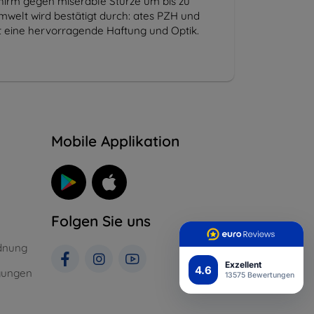
chirm gegen miserable Stürze um bis zu
mwelt wird bestätigt durch: ates PZH und
ert eine hervorragende Haftung und Optik.
n
Mobile Applikation
Folgen Sie uns
dnung
Exzellent
4.6
gungen
13575 Bewertungen