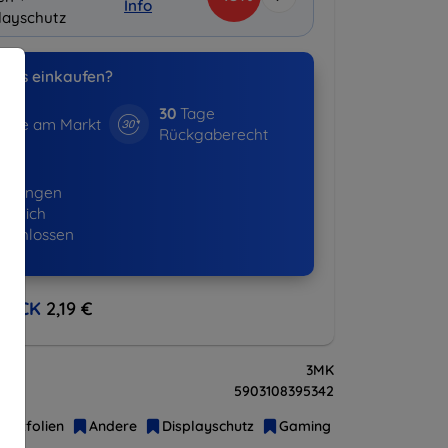
Info
layschutz
uns einkaufen?
30
Tage
hre am Markt
Rückgaberecht
01+
ellungen
lgreich
eschlossen
BACK
2,19 €
3MK
5903108395342
hutzfolien
Andere
Displayschutz
Gaming