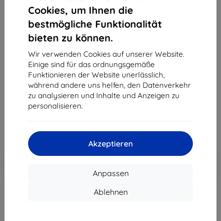
Cookies, um Ihnen die
bestmögliche Funktionalität
bieten zu können.
3MK Folia ARC+ FS Xiaomi Mi 11 Ultra 5G
Fullscreen-Folie
Wir verwenden Cookies auf unserer Website.
Einige sind für das ordnungsgemäße
Geeignet für:
Xiaomi Mi 11 Ultra
Funktionieren der Website unerlässlich,
Produktbeschreibung
während andere uns helfen, den Datenverkehr
zu analysieren und Inhalte und Anzeigen zu
11,90 €
personalisieren.
10,71 €
ohne MWSt
9,00 €
Akzeptieren
In den
Rabatt mit Gutschein
-10%
EXTRA10
Warenkorb
Anpassen
Ablehnen
Auf Lager > 5 Stk.