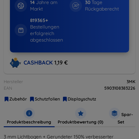
14
Jahre am
30
Tage
Markt
Rückgaberecht
819365+
Bestellungen
erfolgreich
abgeschlossen
CASHBACK
1,19 €
Hersteller
3MK
EAN
5903108383226
Zubehör
Schutzfolien
Displayschutz
Spar-
Produktbeschreibung
Produktbewertung (0)
Set
3 mm Lichtbogen + Gerundeter 150% verbesserter