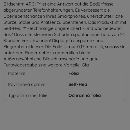
Bildschirm ARC+™ ist eine Antwort auf die Bedürfnisse
abgerundeter Telefonhalterungen. Es verbessert die
Überlebenschancen Ihres Smartphones, unerschütterliche
Stürze, Stöße und Kratzer zu überstehen. Das Produkt ist mit
Self-Heal™ -Technologie angereichert - und was bedeutet
das? Dass alle kleineren Schäden spontan innerhalb von 24
Stunden verschwinden! Display-Transparenz und
Fingerabdruckleser Die Folie ist nur 0,17 mm dick, sodass sie
unter den Finger nahezu unmerklich bleibt.
Außergewöhnliche Bildschirmschärfe und gute
Farbwiedergabe sind weitere Vorteile. Gła
Material
Fólia
Povrchová úprava
Self-Heal
Typ ochrannej fólie
Ochranná fólia