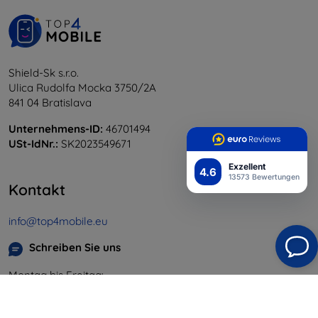
Shield-Sk s.r.o.
Ulica Rudolfa Mocka 3750/2A
841 04 Bratislava
Unternehmens-ID:
46701494
USt-IdNr.:
SK2023549671
Exzellent
4.6
13573 Bewertungen
Kontakt
info@top4mobile.eu
Schreiben Sie uns
Montag bis Freitag:
Online
8:00 - 16:00
Samstag und Sonntag: