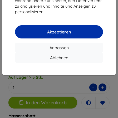
während andere uns helfen, den Datenverkehr
schützt vor Kratzern, selbstheilend, blasenfreie Montage, 3
zu analysieren und Inhalte und Anzeigen zu
Stück + Installationsset
personalisieren.
Produktbeschreibung
15,90 €
14,30 €
Akzeptieren
ohne MWSt
12,02 €
Anpassen
In den
Rabatt mit Gutschein
-10%
Ablehnen
EXTRA10
Warenkorb
Auf Lager > 5 Stk.
-
+
In den Warenkorb
Massenrabatt