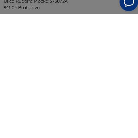
Ulica Rudolfa Mocka 3750/2A
841 04 Bratislava
Unternehmens-ID:
46701494
USt-IdNr.:
SK2023549671
Kontakt
info@top4mobile.eu
Schreiben Sie uns
Montag bis Freitag:
Online
8:00 - 16:00
Samstag und Sonntag:
Offline
Einkaufen