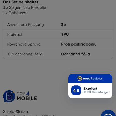
Das Set beinhaltet:
3 x Spigen Neo Flexfolie
1 x Einbausatz
Anzahl pro Packung
3
x
Material
TPU
Povrchová úprava
Proti poškriabaniu
Typ ochrannej fólie
Ochranná fólia
Exzellent
4.6
13574 Bewertungen
Shield-Sk s.r.o.