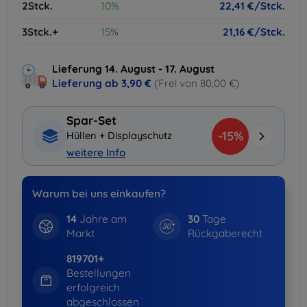
2Stck.
10%
22,41 €/Stck.
3Stck.+
15%
21,16 €/Stck.
Lieferung 14. August - 17. August
Lieferung ab
3,90 €
(Frei von 80,00 €)
Spar-Set
-15%
Hüllen + Displayschutz
weitere Info
Warum bei uns einkaufen?
14
Jahre am
30
Tage
Markt
Rückgaberecht
819701+
Bestellungen
erfolgreich
abgeschlossen