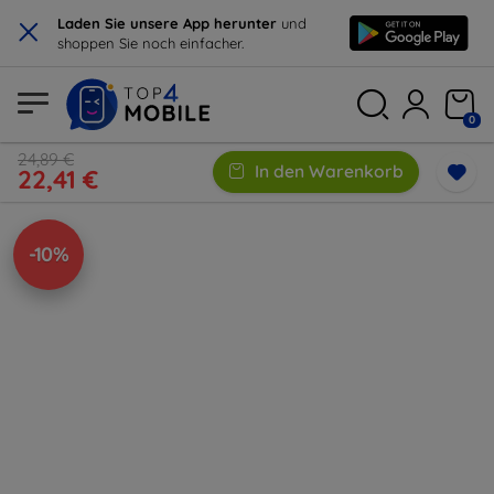
×
Laden Sie unsere App herunter
und
shoppen Sie noch einfacher.
0
24,89 €
In den Warenkorb
22,41 €
-10%