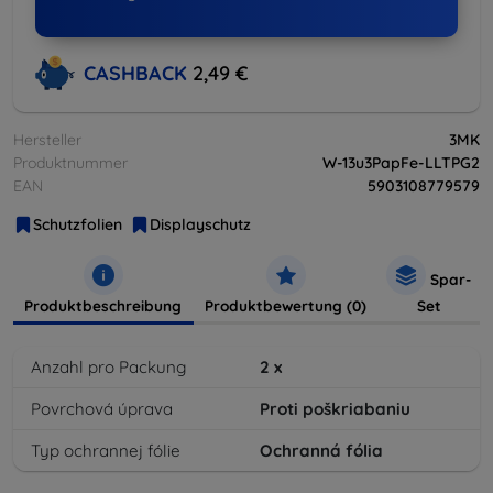
CASHBACK
2,49 €
Hersteller
3MK
Produktnummer
W-13u3PapFe-LLTPG2
EAN
5903108779579
Schutzfolien
Displayschutz
Spar-
Produktbeschreibung
Produktbewertung (0)
Set
Anzahl pro Packung
2
x
Povrchová úprava
Proti poškriabaniu
Typ ochrannej fólie
Ochranná fólia