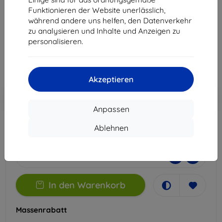
Gen 2 (TB355FU)
Funktionieren der Website unerlässlich,
Geeignet für:
Lenovo Tab Plus Gen 2 (TB355FU)
während andere uns helfen, den Datenverkehr
zu analysieren und Inhalte und Anzeigen zu
24,89 €
personalisieren.
22,41 €
ohne MWSt
18,83 €
Akzeptieren
In den
Rabatt mit Gutschein
-10%
EXTRA10
Warenkorb
Anpassen
Ablehnen
Auf Lager > 5 Stk.
-
+
In den Warenkorb
Massenrabatt