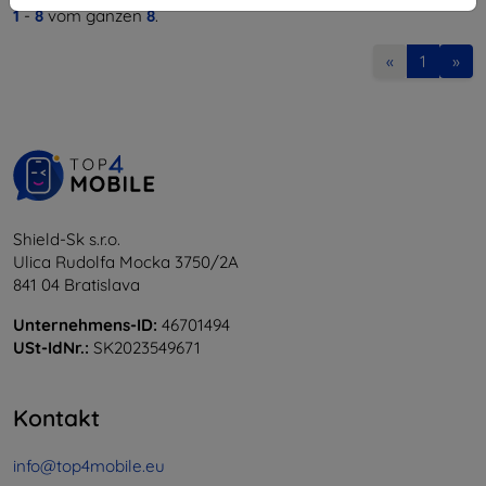
1
-
8
vom ganzen
8
.
«
1
»
Shield-Sk s.r.o.
Ulica Rudolfa Mocka 3750/2A
841 04 Bratislava
Unternehmens-ID:
46701494
USt-IdNr.:
SK2023549671
Kontakt
info@top4mobile.eu