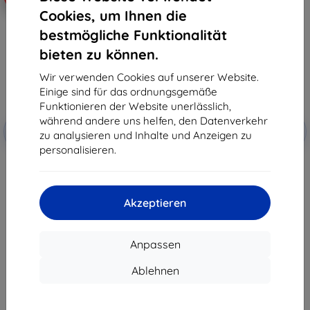
Cookies, um Ihnen die
bestmögliche Funktionalität
bieten zu können.
Wir verwenden Cookies auf unserer Website.
Einige sind für das ordnungsgemäße
Funktionieren der Website unerlässlich,
Rabatt
Rabatt
während andere uns helfen, den Datenverkehr
-10%
-10%
mit
EXTRA10
mit
EXTRA10
zu analysieren und Inhalte und Anzeigen zu
Gutschein
Gutschein
personalisieren.
3mk Hardy Fusion Hybrid
3mk Paper Feeling Schutzfolie
Schutzglas für Lenovo Tab Plus
für Lenovo Tab Plus Gen 2
Gen 2 (TB355FU)
(TB355FU)
24,89 €
24,89 €
Akzeptieren
22,41 €
22,41 €
Auf Lager > 5 Stk.
Auf Lager > 5 Stk.
Anpassen
Ablehnen