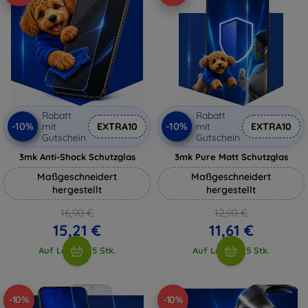
Rabatt
Rabatt
-10%
-10%
mit
EXTRA10
mit
EXTRA10
Gutschein
Gutschein
3mk Anti-Shock Schutzglas
3mk Pure Matt Schutzglas
Maßgeschneidert
Maßgeschneidert
hergestellt
hergestellt
16,90 €
12,90 €
15,21 €
11,61 €
Auf Lager > 5 Stk.
Auf Lager > 5 Stk.
-10%
-10%