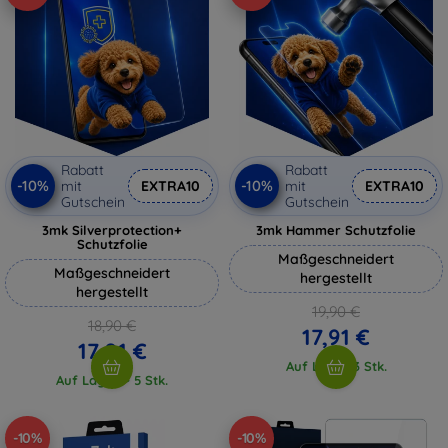
Rabatt
Rabatt
-10%
-10%
mit
EXTRA10
mit
EXTRA10
Gutschein
Gutschein
3mk Silverprotection+
3mk Hammer Schutzfolie
Schutzfolie
Maßgeschneidert
Maßgeschneidert
hergestellt
hergestellt
19,90 €
18,90 €
17,91 €
17,01 €
Auf Lager 3 Stk.
Auf Lager > 5 Stk.
-10%
-10%