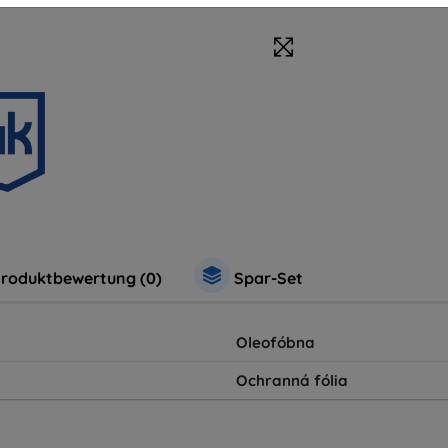
roduktbewertung (0)
Spar-Set
Oleofóbna
Ochranná fólia