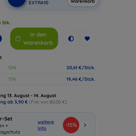
Warenkorb
EXTRA10
 Stk.
In den
Warenkorb
t
10%
20,61 €/Stck.
15%
19,46 €/Stck.
ng 13. August - 14. August
ung ab
3,90 €
(Frei von 80,00 €)
r-Set
weitere
-15%
en +
Info
layschutz