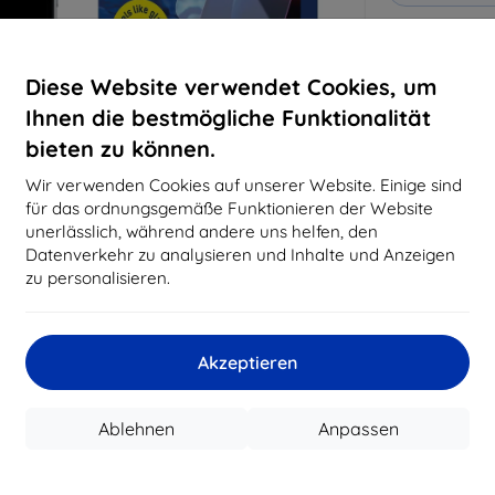
Warum bei 
Diese Website verwendet Cookies, um
14
Ja
Ihnen die bestmögliche Funktionalität
bieten zu können.
819
Best
Wir verwenden Cookies auf unserer Website. Einige sind
erfo
für das ordnungsgemäße Funktionieren der Website
abg
unerlässlich, während andere uns helfen, den
Datenverkehr zu analysieren und Inhalte und Anzeigen
zu personalisieren.
CASH
Akzeptieren
Hersteller
Produktnummer
EAN
Ablehnen
Anpassen
Schutzfolien