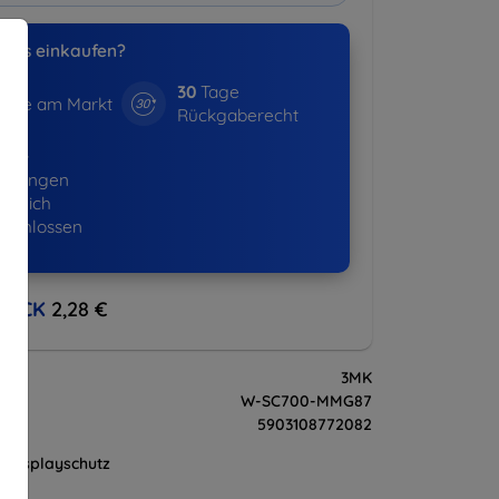
uns einkaufen?
30
Tage
hre am Markt
Rückgaberecht
530+
ellungen
lgreich
eschlossen
BACK
2,28 €
3MK
W-SC700-MMG87
5903108772082
Displayschutz