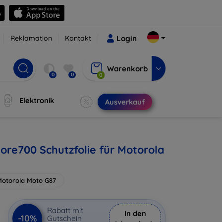
Reklamation
Kontakt
Login
Warenkorb
0
0
0
Elektronik
Ausverkauf
ore700 Schutzfolie für Motorola
Motorola Moto G87
€
Rabatt mit
In den
-10%
Gutschein