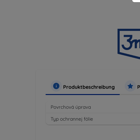
Produktbeschreibung
P
Povrchová úprava
Typ ochrannej fólie