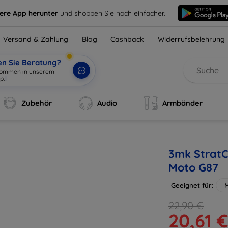
sere App herunter
und shoppen Sie noch einfacher.
Versand & Zahlung
Blog
Cashback
Widerrufsbelehrung
en Sie Beratung?
lkommen in unserem
p.
|
Zubehör
Audio
Armbänder
3mk StratC
Moto G87
Geeignet für:
22,90 €
20,61 