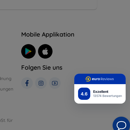
n
Mobile Applikation
Folgen Sie uns
dnung
gungen
Exzellent
4.6
13574 Bewertungen
St. für