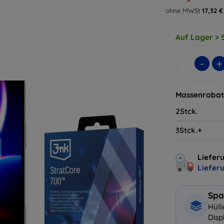
ohne MWSt
17,32 €
Auf Lager > 5
-
+
Massenrabat
2Stck.
3Stck.+
Lieferu
Liefer
Spa
Hüll
Disp