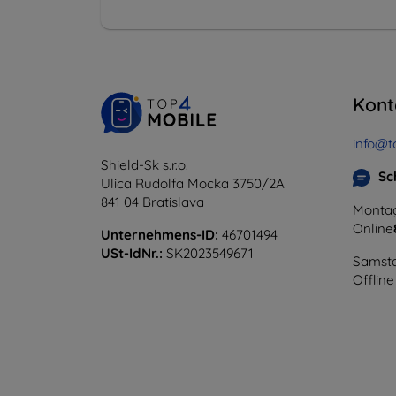
Kont
info@t
Shield-Sk s.r.o.
Sc
Ulica Rudolfa Mocka 3750/2A
841 04 Bratislava
Montag
Online
Unternehmens-ID:
46701494
USt-IdNr.:
SK2023549671
Samsta
Offline