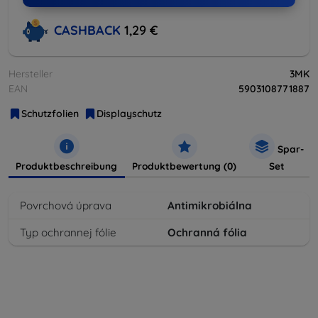
CASHBACK
1,29 €
Hersteller
3MK
EAN
5903108771887
Schutzfolien
Displayschutz
Spar-
Produktbeschreibung
Produktbewertung (0)
Set
Povrchová úprava
Antimikrobiálna
Typ ochrannej fólie
Ochranná fólia