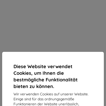
Diese Website verwendet
Cookies, um Ihnen die
bestmögliche Funktionalität
bieten zu können.
Wir verwenden Cookies auf unserer Website.
Antimikrobielle Folie 3MK SilverProtection+ für
Einige sind für das ordnungsgemäße
Motorola Razr 70
Funktionieren der Website unerlässlich,