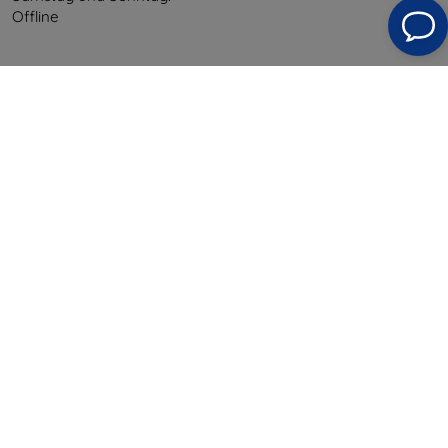
Offline
Einkaufen
Versand & Zahlung
Blog
Cashback
Widerrufsbelehrung
Reklamation
Kontakt
Information
Unsere Marken
Ihre Cookies