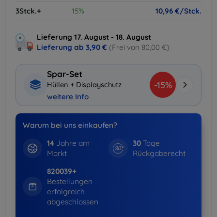
3Stck.+
15%
10,96 €/Stck.
Lieferung 17. August - 18. August
Lieferung ab
3,90 €
(Frei von 80,00 €)
Spar-Set
-15%
Hüllen + Displayschutz
weitere Info
Warum bei uns einkaufen?
14
Jahre am
30
Tage
Markt
Rückgaberecht
820039+
Bestellungen
erfolgreich
abgeschlossen