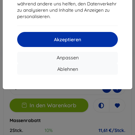
Geeignet für:
Motorola Razr 70
während andere uns helfen, den Datenverkehr
zu analysieren und Inhalte und Anzeigen zu
12,90 €
personalisieren.
11,61 €
ohne MWSt
9,76 €
Akzeptieren
In den
Rabatt mit Gutschein
-10%
EXTRA10
Warenkorb
Anpassen
Ablehnen
Auf Lager > 5 Stk.
-
+
In den Warenkorb
Massenrabatt
2Stck.
10%
11,61 €/Stck.