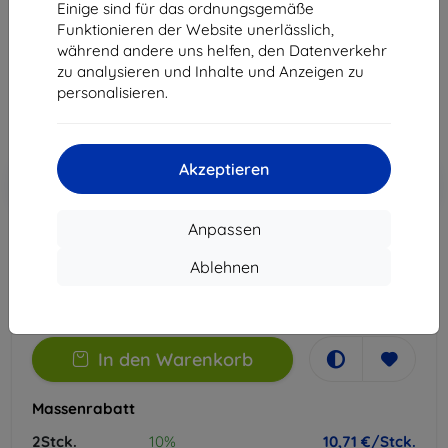
Einige sind für das ordnungsgemäße
Geeignet für:
Xiaomi Poco F3
Funktionieren der Website unerlässlich,
während andere uns helfen, den Datenverkehr
11,90 €
zu analysieren und Inhalte und Anzeigen zu
10,71 €
personalisieren.
ohne MWSt
9,00 €
Akzeptieren
In den
Rabatt mit Gutschein
-10%
EXTRA10
Warenkorb
Anpassen
Extern Lager > 5 St
Ablehnen
-
+
In den Warenkorb
Massenrabatt
2Stck.
10%
10,71 €/Stck.