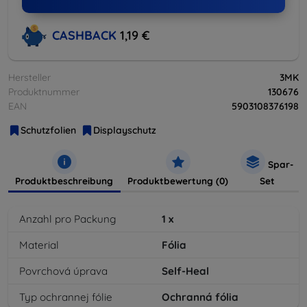
CASHBACK
1,19 €
Hersteller
3MK
Produktnummer
130676
EAN
5903108376198
Schutzfolien
Displayschutz
Spar-
Produktbeschreibung
Produktbewertung (0)
Set
Anzahl pro Packung
1
x
Material
Fólia
Povrchová úprava
Self-Heal
Typ ochrannej fólie
Ochranná fólia