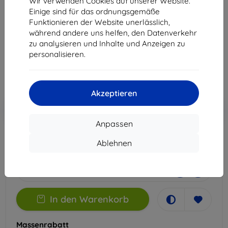
Wir verwenden Cookies auf unserer Website.
5G
Einige sind für das ordnungsgemäße
Funktionieren der Website unerlässlich,
Geeignet für:
Realme GT
während andere uns helfen, den Datenverkehr
zu analysieren und Inhalte und Anzeigen zu
12,90 €
personalisieren.
11,61 €
ohne MWSt
9,76 €
Akzeptieren
In den
Rabatt mit Gutschein
-10%
EXTRA10
Warenkorb
Anpassen
Ablehnen
Auf Lager 2 Stk.
-
+
In den Warenkorb
Massenrabatt