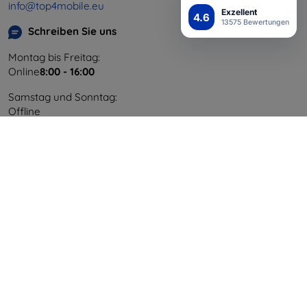
info@top4mobile.eu
Exzellent
4.6
13575 Bewertungen
Schreiben Sie uns
Montag bis Freitag:
Online
8:00 - 16:00
Samstag und Sonntag:
Offline
Einkaufen
Versand & Zahlung
Blog
Cashback
Widerrufsbelehrung
Reklamation