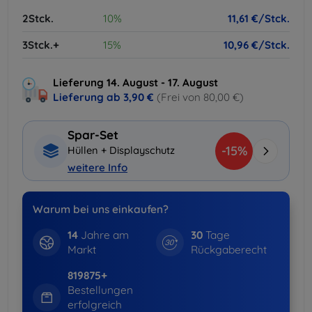
2Stck.
10%
11,61 €/Stck.
3Stck.+
15%
10,96 €/Stck.
Lieferung 14. August - 17. August
Lieferung ab
3,90 €
(Frei von 80,00 €)
Spar-Set
-15%
Hüllen + Displayschutz
weitere Info
Warum bei uns einkaufen?
14
Jahre am
30
Tage
Markt
Rückgaberecht
819875+
Bestellungen
erfolgreich