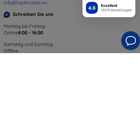
info@top4mobile.eu
Exzellent
4.6
13575 Bewertungen
Schreiben Sie uns
Montag bis Freitag:
Online
8:00 - 16:00
Samstag und Sonntag:
Offline
Einkaufen
Versand & Zahlung
Blog
Cashback
Widerrufsbelehrung
Reklamation