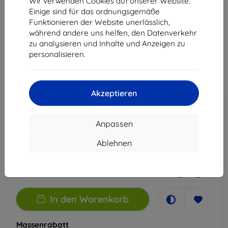
Wir verwenden Cookies auf unserer Website.
Pro
Einige sind für das ordnungsgemäße
Funktionieren der Website unerlässlich,
Geeignet für:
Apple iPhone X/XS
Apple iPhone 11 Pro
während andere uns helfen, den Datenverkehr
zu analysieren und Inhalte und Anzeigen zu
11,90 €
personalisieren.
10,71 €
ohne MWSt
9,00 €
Akzeptieren
In den
Rabatt mit Gutschein
-10%
EXTRA10
Warenkorb
Anpassen
Ablehnen
Extern Lager > 5 St
-
+
In den Warenkorb
Massenrabatt