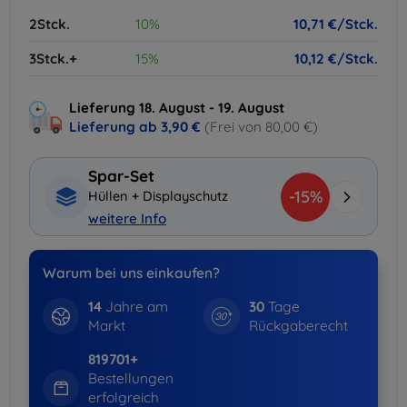
2Stck.
10%
10,71 €/Stck.
3Stck.+
15%
10,12 €/Stck.
Lieferung 18. August - 19. August
Lieferung ab
3,90 €
(Frei von 80,00 €)
Spar-Set
-15%
Hüllen + Displayschutz
weitere Info
Warum bei uns einkaufen?
14
Jahre am
30
Tage
Markt
Rückgaberecht
819701+
Bestellungen
erfolgreich