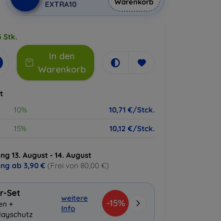
Warenkorb
EXTRA10
 Stk.
In den
Warenkorb
t
10%
10,71 €/Stck.
15%
10,12 €/Stck.
ng 13. August - 14. August
ung ab
3,90 €
(Frei von 80,00 €)
r-Set
weitere
-15%
en +
Info
layschutz