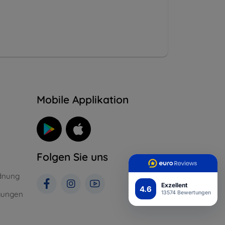
n
Mobile Applikation
Folgen Sie uns
dnung
Exzellent
4.6
gungen
13574 Bewertungen