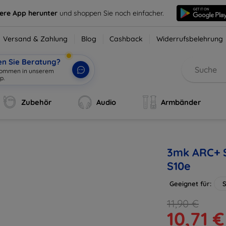
sere App herunter
und shoppen Sie noch einfacher.
Versand & Zahlung
Blog
Cashback
Widerrufsbelehrung
en Sie Beratung?
lkommen in unserem
p.
|
Zubehör
Audio
Armbänder
3mk ARC+ S
S10e
Geeignet für:
11,90 €
10,71 €