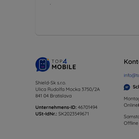
.
Kont
info@t
Shield-Sk s.r.o.
Sc
Ulica Rudolfa Mocka 3750/2A
841 04 Bratislava
Montag
Online
Unternehmens-ID:
46701494
USt-IdNr.:
SK2023549671
Samsta
Offline