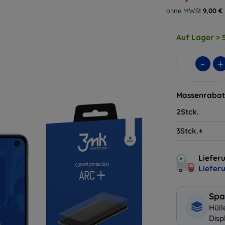
ohne MWSt
9,00 €
Auf Lager > 5
-
+
Massenrabat
2Stck.
3Stck.+
Lieferu
Liefer
Spa
Hüll
Disp