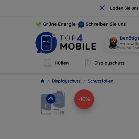
×
Laden Sie un
Grüne Energie
Schreiben Sie uns
Benötig
Hallo, wil
Online-Sho
Hüllen
Displayschutz
Displayschutz
Schutzfolien
-10%