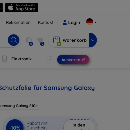
Reklamation
Kontakt
Login
Warenkorb
0
0
0
Elektronik
Ausverkauf
chutzfolie für Samsung Galaxy
Samsung Galaxy S10e
Rabatt mit
In den
-10%
Gutschein