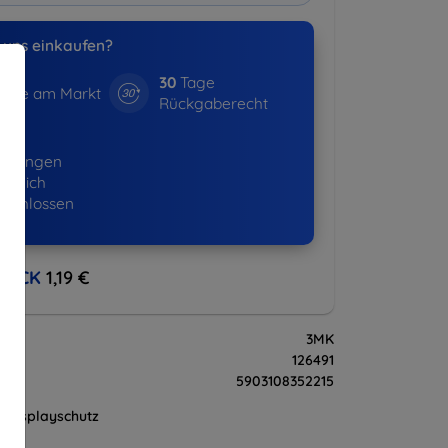
uns einkaufen?
30
Tage
hre am Markt
Rückgaberecht
16+
ellungen
lgreich
eschlossen
BACK
1,19 €
3MK
126491
5903108352215
Displayschutz