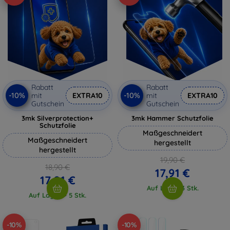
Rabatt
Rabatt
-10%
-10%
mit
EXTRA10
mit
EXTRA10
Gutschein
Gutschein
3mk Silverprotection+
3mk Hammer Schutzfolie
Schutzfolie
Maßgeschneidert
Maßgeschneidert
hergestellt
hergestellt
19,90 €
18,90 €
17,91 €
17,01 €
Auf Lager 3 Stk.
Auf Lager > 5 Stk.
-10%
-10%