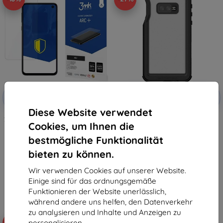
Rabatt
Rabatt
-10%
-10%
mit
EXTRA10
mit
EXTRA10
Gutschein
Gutschein
Diese Website verwendet
3MK Samsung Galaxy S10e - 3mk
Ghostek Hülle Samsung Galaxy
Cookies, um Ihnen die
ARC Sonderedition Schutzfolie
S10e Nautical 2 schwarz-rot
(GHOCAS2111)
11,90 €
bestmögliche Funktionalität
51,90 €
10,71 €
37,71 €
bieten zu können.
Auf Lager 3 Stk.
Auf Lager > 5 Stk.
Wir verwenden Cookies auf unserer Website.
Einige sind für das ordnungsgemäße
Funktionieren der Website unerlässlich,
während andere uns helfen, den Datenverkehr
zu analysieren und Inhalte und Anzeigen zu
personalisieren.