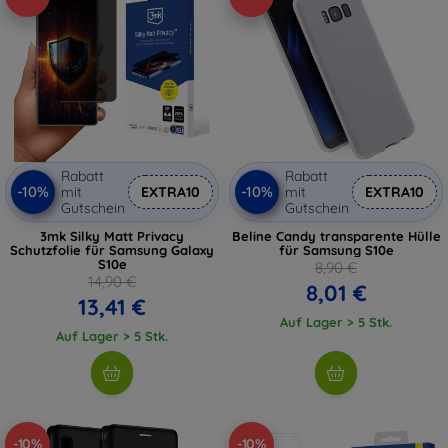
Rabatt
Rabatt
-10%
-10%
mit
EXTRA10
mit
EXTRA10
Gutschein
Gutschein
3mk Silky Matt Privacy
Beline Candy transparente Hülle
Schutzfolie für Samsung Galaxy
für Samsung S10e
S10e
8,90 €
14,90 €
8,01 €
13,41 €
Auf Lager > 5 Stk.
Auf Lager > 5 Stk.
-10%
-10%