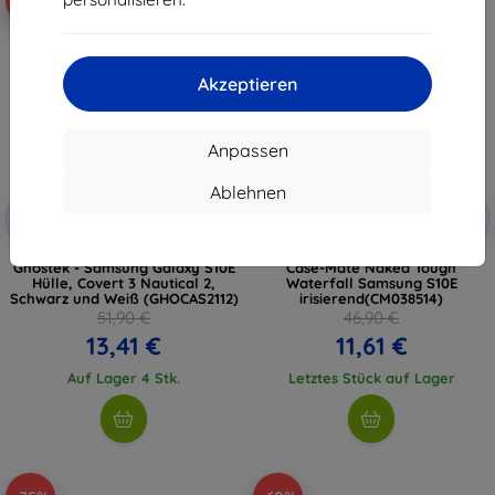
-74%
-75%
Akzeptieren
Anpassen
Ablehnen
Rabatt
Rabatt
-10%
-10%
mit
EXTRA10
mit
EXTRA10
Gutschein
Gutschein
Ghostek - Samsung Galaxy S10E
Case-Mate Naked Tough
Hülle, Covert 3 Nautical 2,
Waterfall Samsung S10E
Schwarz und Weiß (GHOCAS2112)
irisierend(CM038514)
51,90 €
46,90 €
13,41 €
11,61 €
Auf Lager 4 Stk.
Letztes Stück auf Lager