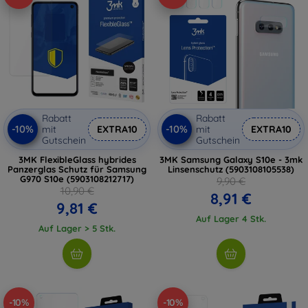
Rabatt
Rabatt
-10%
-10%
mit
EXTRA10
mit
EXTRA10
Gutschein
Gutschein
3MK FlexibleGlass hybrides
3MK Samsung Galaxy S10e - 3mk
Panzerglas Schutz für Samsung
Linsenschutz (5903108105538)
G970 S10e (5903108212717)
9,90 €
10,90 €
8,91 €
9,81 €
Auf Lager 4 Stk.
Auf Lager > 5 Stk.
-10%
-10%