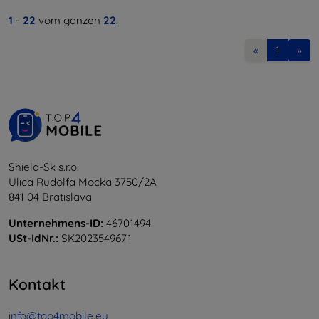
1
-
22
vom ganzen
22
.
«
1
»
Shield-Sk s.r.o.
Ulica Rudolfa Mocka 3750/2A
841 04 Bratislava
Unternehmens-ID:
46701494
USt-IdNr.:
SK2023549671
Kontakt
info@top4mobile.eu