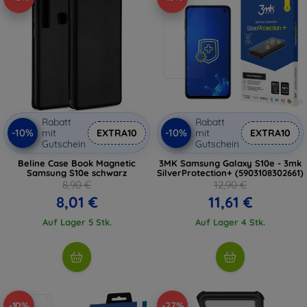
Rabatt
Rabatt
-10%
-10%
mit
EXTRA10
mit
EXTRA10
Gutschein
Gutschein
Beline Case Book Magnetic
3MK Samsung Galaxy S10e - 3mk
Samsung S10e schwarz
SilverProtection+ (5903108302661)
8,90 €
12,90 €
8,01 €
11,61 €
Auf Lager 5 Stk.
Auf Lager 4 Stk.
-10%
-27%