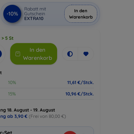
Rabatt mit
In den
-10%
Gutschein
Warenkorb
EXTRA10
 > 5 St
In den
Warenkorb
t
10%
11,61 €/Stck.
15%
10,96 €/Stck.
ng 18. August - 19. August
ung ab
3,90 €
(Frei von 80,00 €)
r-Set