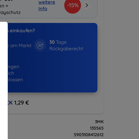
weitere
-15%
en +
Info
layschutz
uns einkaufen?
30
Tage
hre am Markt
Rückgaberecht
643+
ellungen
lgreich
eschlossen
BACK
1,29 €
3MK
135565
5903108412612