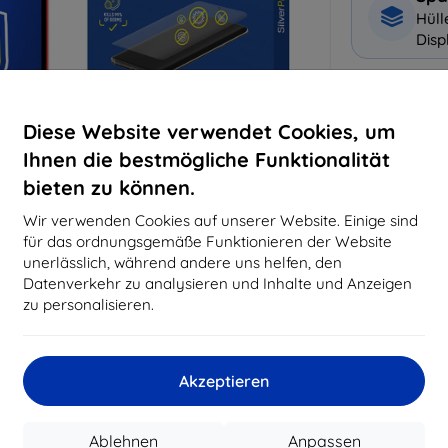
Hüll
Disp
Warum bei 
Diese Website verwendet Cookies, um
14
Ja
Ihnen die bestmögliche Funktionalität
bieten zu können.
819
Best
Wir verwenden Cookies auf unserer Website. Einige sind
erfo
für das ordnungsgemäße Funktionieren der Website
abg
unerlässlich, während andere uns helfen, den
Datenverkehr zu analysieren und Inhalte und Anzeigen
zu personalisieren.
CASH
Akzeptieren
Hersteller
Produktnummer
EAN
Ablehnen
Anpassen