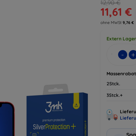
12,90 €
11,61 €
ohne MWSt
9,76 €
Extern Lager
-
+
Massenrabat
2Stck.
3Stck.+
Lieferu
Liefer
Spa