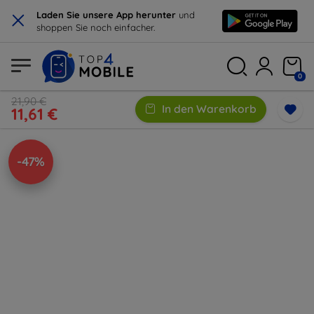
×
Laden Sie unsere App herunter
und
shoppen Sie noch einfacher.
0
21,90 €
In den Warenkorb
11,61 €
-47%