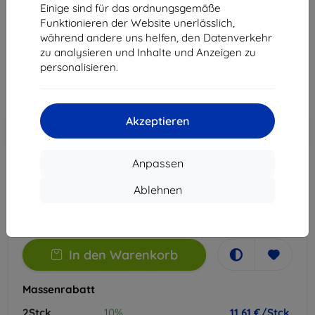
Einige sind für das ordnungsgemäße
Geeignet für:
Vivo X300 Pro
Funktionieren der Website unerlässlich,
während andere uns helfen, den Datenverkehr
21,90 €
zu analysieren und Inhalte und Anzeigen zu
11,61 €
personalisieren.
ohne MWSt
9,76 €
Akzeptieren
In den
Rabatt mit Gutschein
-10%
EXTRA10
Warenkorb
Anpassen
Letztes Stück auf Lager
Ablehnen
-
+
In den Warenkorb
Massenrabatt
2Stck.
10%
11,61 €/Stck.