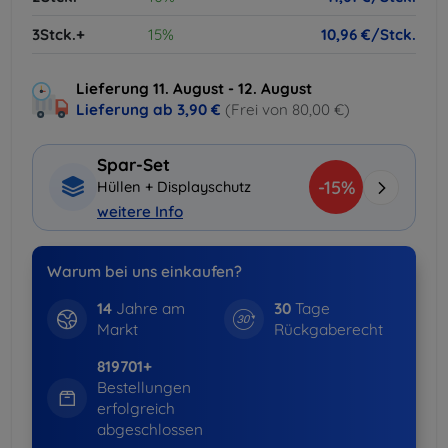
3Stck.+
15%
10,96 €/Stck.
Lieferung 11. August - 12. August
Lieferung ab
3,90 €
(Frei von 80,00 €)
Spar-Set
-15%
Hüllen + Displayschutz
weitere Info
Warum bei uns einkaufen?
14
Jahre am
30
Tage
Markt
Rückgaberecht
819701+
Bestellungen
erfolgreich
abgeschlossen