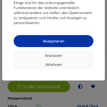
Einige sind für das ordnungsgemäße
Geeignet für:
Vivo X300
Funktionieren der Website unerlässlich,
während andere uns helfen, den Datenverkehr
22,90 €
zu analysieren und Inhalte und Anzeigen zu
20,61 €
personalisieren.
ohne MWSt
17,32 €
Akzeptieren
In den
Rabatt mit Gutschein
-10%
EXTRA10
Warenkorb
Anpassen
Auf Lager 5 Stk.
Ablehnen
-
+
In den Warenkorb
Massenrabatt
2Stck.
10%
20,61 €/Stck.