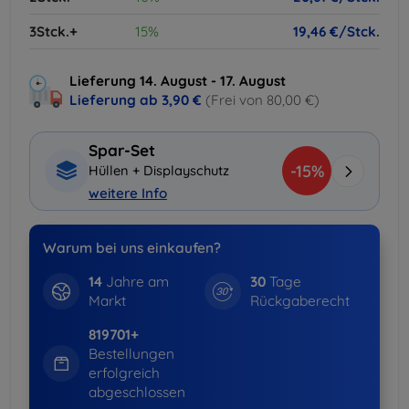
3Stck.+
15%
19,46 €/Stck.
Lieferung 14. August - 17. August
Lieferung ab
3,90 €
(Frei von 80,00 €)
Spar-Set
-15%
Hüllen + Displayschutz
weitere Info
Warum bei uns einkaufen?
14
Jahre am
30
Tage
Markt
Rückgaberecht
819701+
Bestellungen
erfolgreich
abgeschlossen