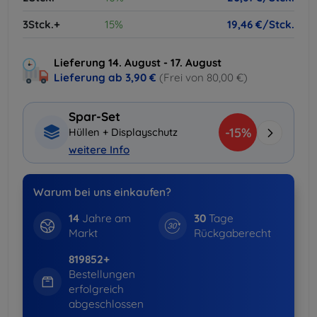
3Stck.+
15%
19,46 €/Stck.
Lieferung 14. August - 17. August
Lieferung ab
3,90 €
(Frei von 80,00 €)
Spar-Set
-15%
Hüllen + Displayschutz
weitere Info
Warum bei uns einkaufen?
14
Jahre am
30
Tage
Markt
Rückgaberecht
819852+
Bestellungen
erfolgreich
abgeschlossen