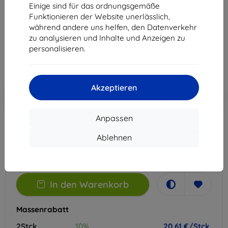
Einige sind für das ordnungsgemäße
Geeignet für:
Google Pixel 7
Funktionieren der Website unerlässlich,
während andere uns helfen, den Datenverkehr
22,90 €
zu analysieren und Inhalte und Anzeigen zu
20,61 €
personalisieren.
ohne MWSt
17,32 €
Akzeptieren
In den
Rabatt mit Gutschein
-10%
EXTRA10
Warenkorb
Anpassen
Auf Lager 2 Stk.
Ablehnen
-
+
In den Warenkorb
Massenrabatt
2Stck.
10%
20,61 €/Stck.