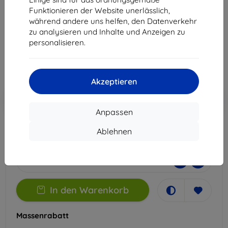
Redmi Note 11 Pro 5G
Funktionieren der Website unerlässlich,
Geeignet für:
Xiaomi Redmi Note 11 Pro
während andere uns helfen, den Datenverkehr
zu analysieren und Inhalte und Anzeigen zu
14,90 €
personalisieren.
13,41 €
ohne MWSt
11,27 €
Akzeptieren
In den
Rabatt mit Gutschein
-10%
EXTRA10
Warenkorb
Anpassen
Ablehnen
Extern Lager > 5 St
-
+
In den Warenkorb
Massenrabatt