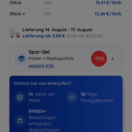
2Stck.
10%
13,41 €/Stck.
3Stck.+
15%
12,66 €/Stck.
Lieferung 14. August - 17. August
Lieferung ab
3,90 €
(Frei von 80,00 €)
Spar-Set
-15%
Hüllen + Displayschutz
weitere Info
Warum bei uns einkaufen?
14
Jahre am
30
Tage
Markt
Rückgaberecht
819365+
Bestellungen
erfolgreich
abgeschlossen