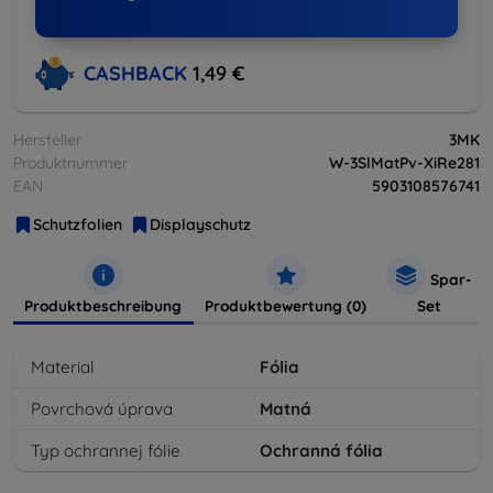
CASHBACK
1,49 €
Hersteller
3MK
Produktnummer
W-3SlMatPv-XiRe281
EAN
5903108576741
Schutzfolien
Displayschutz
Spar-
Produktbeschreibung
Produktbewertung (0)
Set
Material
Fólia
Povrchová úprava
Matná
Typ ochrannej fólie
Ochranná fólia