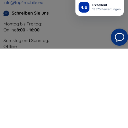
info@top4mobile.eu
Exzellent
4.6
13575 Bewertungen
Schreiben Sie uns
Montag bis Freitag:
Online
8:00 - 16:00
Samstag und Sonntag:
Offline
Einkaufen
Versand & Zahlung
Blog
Cashback
Widerrufsbelehrung
Reklamation