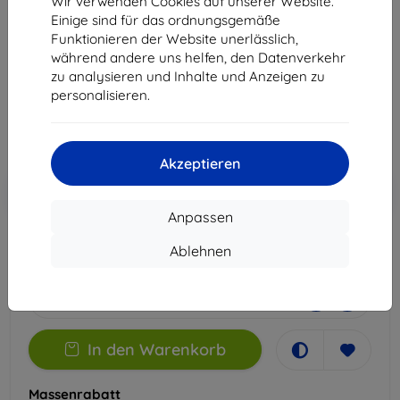
Wir verwenden Cookies auf unserer Website.
Pro
Einige sind für das ordnungsgemäße
Funktionieren der Website unerlässlich,
Geeignet für:
Realme GT7 Pro
während andere uns helfen, den Datenverkehr
zu analysieren und Inhalte und Anzeigen zu
12,90 €
personalisieren.
11,61 €
ohne MWSt
9,76 €
Akzeptieren
In den
Rabatt mit Gutschein
-10%
EXTRA10
Warenkorb
Anpassen
Ablehnen
Auf Lager 1 Stk.
-
+
In den Warenkorb
Massenrabatt