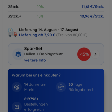
2Stck.
10%
11,61 €/Stck.
3Stck.+
15%
10,96 €/Stck.
Lieferung 14. August - 17. August
Lieferung ab
3,90 €
(Frei von 80,00 €)
Spar-Set
-15%
Hüllen + Displayschutz
weitere Info
Warum bei uns einkaufen?
14
Jahre am
30
Tage
Markt
Rückgaberecht
819798+
Bestellungen
erfolgreich