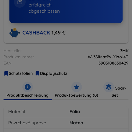
erfolgreich
abgeschlossen
CASHBACK
1,49 €
Hersteller
3MK
Produktnummer
W-3SlMatPv-Xiao14T
EAN
5903108630429
Schutzfolien
Displayschutz
Spar-
Produktbeschreibung
Produktbewertung (0)
Set
Material
Fólia
Povrchová úprava
Matná