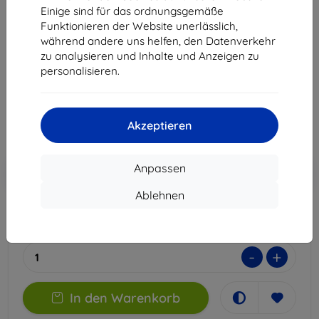
Einige sind für das ordnungsgemäße
Funktionieren der Website unerlässlich,
3mk Silky Matt Privacy Schutzfolie für Xiaomi 14T
während andere uns helfen, den Datenverkehr
zu analysieren und Inhalte und Anzeigen zu
Geeignet für:
Xiaomi 14T
personalisieren.
14,90 €
13,41 €
Akzeptieren
ohne MWSt
11,27 €
In den
Rabatt mit Gutschein
Anpassen
-10%
EXTRA10
Warenkorb
Ablehnen
Auf Lager > 5 Stk.
-
+
In den Warenkorb