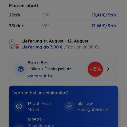
Massenrabatt
2Stck.
10%
13,41 €/Stck.
3Stck.+
15%
12,66 €/Stck.
Lieferung 11. August - 12. August
Lieferung ab
3,90 €
(Frei von 80,00 €)
Spar-Set
-15%
Hüllen + Displayschutz
weitere Info
Warum bei uns einkaufen?
14
Jahre am
30
Tage
Markt
Rückgaberecht
819522+
Bestellungen