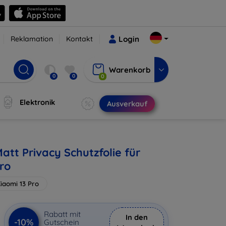
Reklamation
Kontakt
Login
Warenkorb
0
0
0
Elektronik
Ausverkauf
att Privacy Schutzfolie für
ro
iaomi 13 Pro
Rabatt mit
In den
-10%
Gutschein