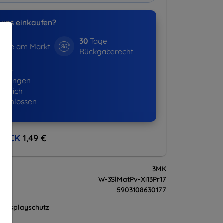
uns einkaufen?
30
Tage
hre am Markt
Rückgaberecht
643+
ellungen
lgreich
eschlossen
BACK
1,49 €
3MK
W-3SlMatPv-Xi13Pr17
5903108630177
Displayschutz