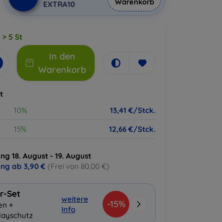
Warenkorb
EXTRA10
 > 5 St
In den
Warenkorb
t
10%
13,41 €/Stck.
15%
12,66 €/Stck.
ng 18. August - 19. August
ung ab
3,90 €
(Frei von 80,00 €)
r-Set
weitere
-15%
en +
Info
layschutz