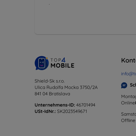
.
Kont
info@t
Shield-Sk s.r.o.
Sc
Ulica Rudolfa Mocka 3750/2A
841 04 Bratislava
Montag
Online
Unternehmens-ID:
46701494
USt-IdNr.:
SK2023549671
Samsta
Offline