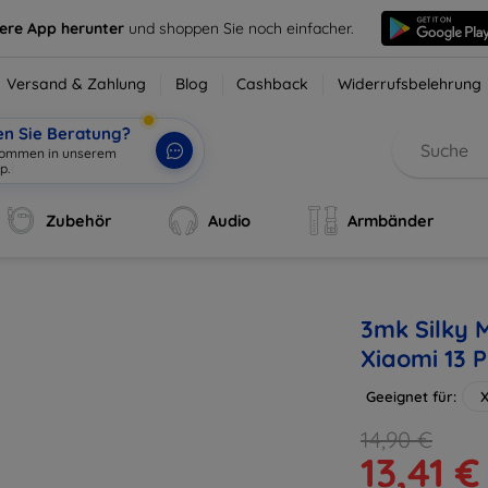
sere App herunter
und shoppen Sie noch einfacher.
Versand & Zahlung
Blog
Cashback
Widerrufsbelehrung
en Sie Beratung?
lkommen in unserem
p.
|
Zubehör
Audio
Armbänder
3mk Silky M
Xiaomi 13 P
Geeignet für:
X
14,90 €
13,41 €