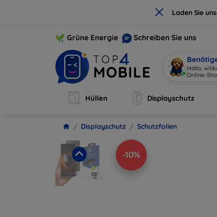
×
Laden Sie un
Grüne Energie
Schreiben Sie uns
Benötig
Hallo, wil
Online-Sho
Hüllen
Displayschutz
Displayschutz
Schutzfolien
-10%