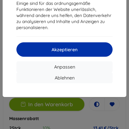
Einige sind für das ordnungsgemäße
Geeignet für:
Vivo Y19s
Funktionieren der Website unerlässlich,
während andere uns helfen, den Datenverkehr
14,90 €
zu analysieren und Inhalte und Anzeigen zu
13,41 €
personalisieren.
ohne MWSt
11,27 €
Akzeptieren
In den
Rabatt mit Gutschein
-10%
EXTRA10
Warenkorb
Anpassen
Auf Lager 2 Stk.
Ablehnen
-
+
In den Warenkorb
Massenrabatt
2Stck.
10%
13,41 €/Stck.