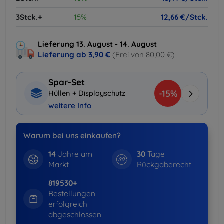
3Stck.+
15%
12,66 €/Stck.
Lieferung 13. August - 14. August
Lieferung ab
3,90 €
(Frei von 80,00 €)
Spar-Set
-15%
Hüllen + Displayschutz
weitere Info
Warum bei uns einkaufen?
14
Jahre am
30
Tage
Markt
Rückgaberecht
819530+
Bestellungen
erfolgreich
abgeschlossen