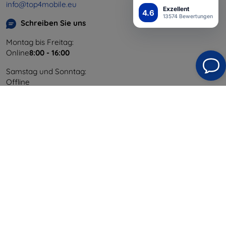
info@top4mobile.eu
Exzellent
4.6
13574 Bewertungen
Schreiben Sie uns
Montag bis Freitag:
Online
8:00 - 16:00
Samstag und Sonntag:
Offline
Einkaufen
Versand & Zahlung
Blog
Cashback
Widerrufsbelehrung
Reklamation