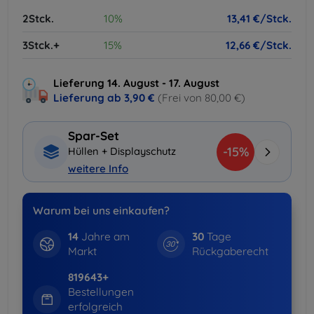
2Stck.
10%
13,41 €/Stck.
3Stck.+
15%
12,66 €/Stck.
Lieferung 14. August - 17. August
Lieferung ab
3,90 €
(Frei von 80,00 €)
Spar-Set
-15%
Hüllen + Displayschutz
weitere Info
Warum bei uns einkaufen?
14
Jahre am
30
Tage
Markt
Rückgaberecht
819643+
Bestellungen
erfolgreich