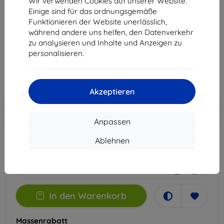
Wir verwenden Cookies auf unserer Website.
Pro
Einige sind für das ordnungsgemäße
Funktionieren der Website unerlässlich,
Geeignet für:
Vivo X100 Pro
während andere uns helfen, den Datenverkehr
zu analysieren und Inhalte und Anzeigen zu
14,90 €
personalisieren.
13,41 €
ohne MWSt
11,27 €
Akzeptieren
In den
Rabatt mit Gutschein
-10%
EXTRA10
Warenkorb
Anpassen
Ablehnen
Auf Lager 1 Stk.
-
+
In den Warenkorb
Massenrabatt