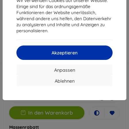
Wir verwenden Cookies auf unserer Website.
Note 21
Einige sind für das ordnungsgemäße
Funktionieren der Website unerlässlich,
Geeignet für:
Ulefone Note 21
während andere uns helfen, den Datenverkehr
zu analysieren und Inhalte und Anzeigen zu
14,90 €
personalisieren.
13,41 €
ohne MWSt
11,27 €
Akzeptieren
In den
Rabatt mit Gutschein
-10%
EXTRA10
Warenkorb
Anpassen
Ablehnen
Extern Lager > 5 St
-
+
In den Warenkorb
Massenrabatt