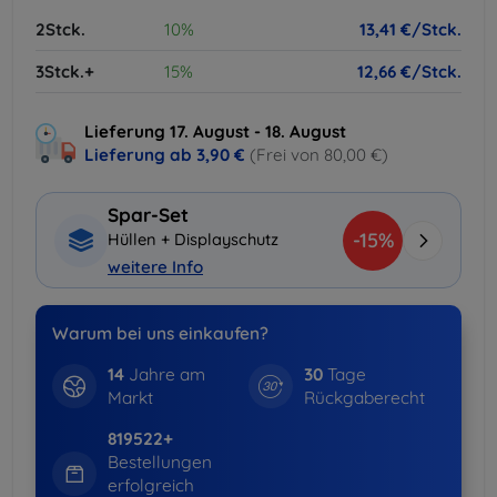
2Stck.
10%
13,41 €/Stck.
3Stck.+
15%
12,66 €/Stck.
Lieferung 17. August - 18. August
Lieferung ab
3,90 €
(Frei von 80,00 €)
Spar-Set
-15%
Hüllen + Displayschutz
weitere Info
Warum bei uns einkaufen?
14
Jahre am
30
Tage
Markt
Rückgaberecht
819522+
Bestellungen
erfolgreich