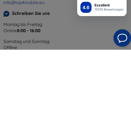
info@top4mobile.eu
Exzellent
4.6
13574 Bewertungen
Schreiben Sie uns
Montag bis Freitag:
Online
8:00 - 16:00
Samstag und Sonntag:
Offline
Einkaufen
Versand & Zahlung
Blog
Cashback
Widerrufsbelehrung
Reklamation