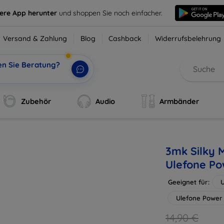
sere App herunter
und shoppen Sie noch einfacher.
Versand & Zahlung
Blog
Cashback
Widerrufsbelehrung
en Sie Beratung?
Zubehör
Audio
Armbänder
3mk Silky M
Ulefone Pow
Geeignet für:
U
Ulefone Power
14,90 €