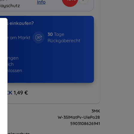
Info
layschutz
uns einkaufen?
30
Tage
hre am Markt
Rückgaberecht
16+
ellungen
lgreich
eschlossen
BACK
1,49 €
3MK
W-3SlMatPv-UlePo28
5903108626941
Displayschutz