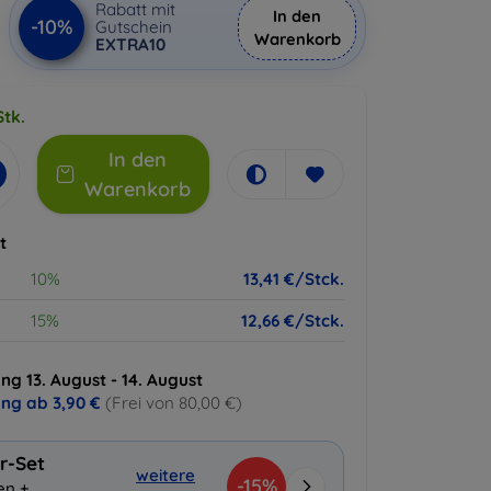
Rabatt mit
In den
-10%
Gutschein
Warenkorb
EXTRA10
Stk.
In den
Warenkorb
t
10%
13,41 €/Stck.
15%
12,66 €/Stck.
ng 13. August - 14. August
ung ab
3,90 €
(Frei von 80,00 €)
r-Set
weitere
-15%
en +