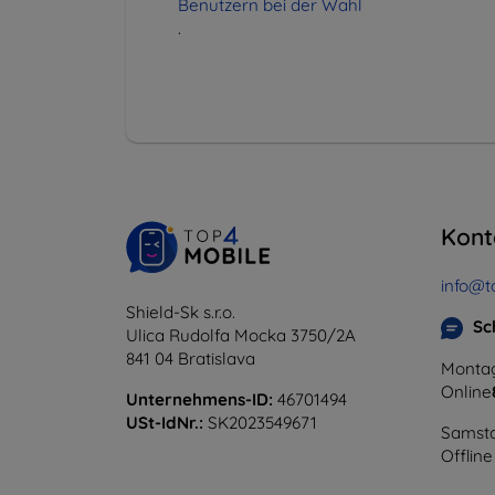
Benutzern bei der Wahl
.
Kont
info@t
Shield-Sk s.r.o.
Sc
Ulica Rudolfa Mocka 3750/2A
841 04 Bratislava
Montag
Online
Unternehmens-ID:
46701494
USt-IdNr.:
SK2023549671
Samsta
Offline