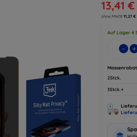
13,41 €
ohne MWSt
11,27 €
Auf Lager 4 
-
+
Massenrabat
2Stck.
3Stck.+
Lieferu
Liefer
Spa
Hüll