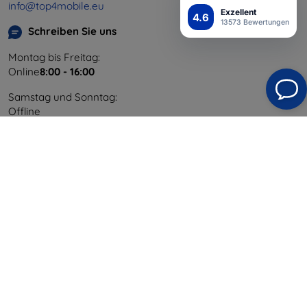
info@top4mobile.eu
Exzellent
4.6
13573 Bewertungen
Schreiben Sie uns
Montag bis Freitag:
Online
8:00 - 16:00
Samstag und Sonntag:
Offline
Einkaufen
Versand & Zahlung
Blog
Cashback
Widerrufsbelehrung
Reklamation