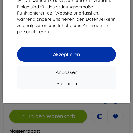
Wir verwenden Cookies auf unserer Website.
Power Armor 18
Einige sind für das ordnungsgemäße
Funktionieren der Website unerlässlich,
Geeignet für:
Ulefone Power Armor 18
während andere uns helfen, den Datenverkehr
zu analysieren und Inhalte und Anzeigen zu
14,90 €
personalisieren.
13,41 €
ohne MWSt
11,27 €
Akzeptieren
In den
Rabatt mit Gutschein
-10%
EXTRA10
Warenkorb
Anpassen
Ablehnen
Extern Lager > 5 St
-
+
In den Warenkorb
Massenrabatt