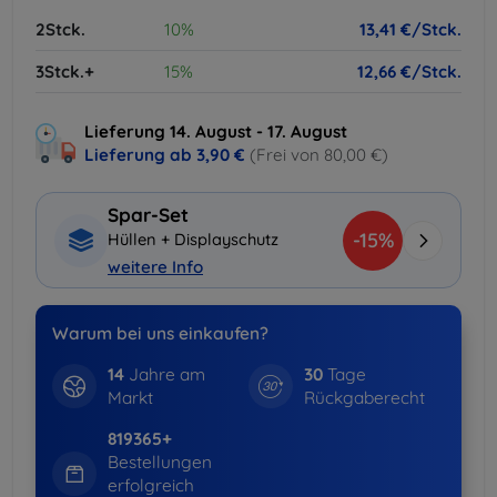
2Stck.
10%
13,41 €/Stck.
3Stck.+
15%
12,66 €/Stck.
Lieferung 14. August - 17. August
Lieferung ab
3,90 €
(Frei von 80,00 €)
Spar-Set
-15%
Hüllen + Displayschutz
weitere Info
Warum bei uns einkaufen?
14
Jahre am
30
Tage
Markt
Rückgaberecht
819365+
Bestellungen
erfolgreich