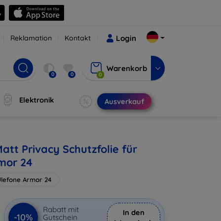
Reklamation
Kontakt
Login
Warenkorb
0
0
0
Elektronik
Ausverkauf
att Privacy Schutzfolie für
mor 24
lefone Armor 24
Rabatt mit
In den
-10%
Gutschein