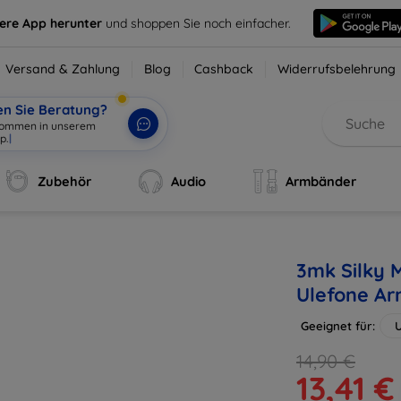
sere App herunter
und shoppen Sie noch einfacher.
Versand & Zahlung
Blog
Cashback
Widerrufsbelehrung
en Sie Beratung?
lkommen in unserem
p.
|
Zubehör
Audio
Armbänder
3mk Silky M
Ulefone Ar
Geeignet für:
U
14,90 €
13,41 €