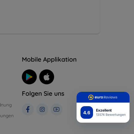
n
Mobile Applikation
Folgen Sie uns
dnung
Exzellent
4.6
gungen
13574 Bewertungen