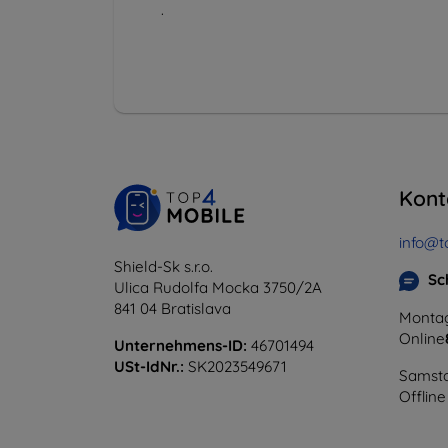
.
Kont
info@t
Shield-Sk s.r.o.
Sc
Ulica Rudolfa Mocka 3750/2A
841 04 Bratislava
Montag
Online
Unternehmens-ID:
46701494
USt-IdNr.:
SK2023549671
Samsta
Offline