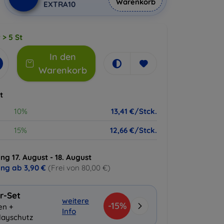
Warenkorb
EXTRA10
 > 5 St
In den
Warenkorb
t
10%
13,41 €/Stck.
15%
12,66 €/Stck.
ng 17. August - 18. August
ung ab
3,90 €
(Frei von 80,00 €)
r-Set
weitere
-15%
en +
Info
layschutz