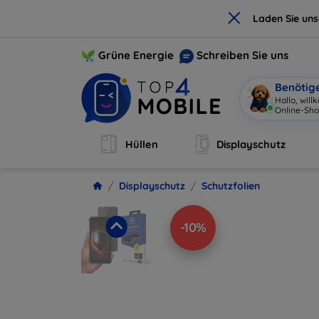
×
Laden Sie un
Grüne Energie
Schreiben Sie uns
Benötig
Hallo, wil
Online-Sho
Hüllen
Displayschutz
Displayschutz
Schutzfolien
-10%