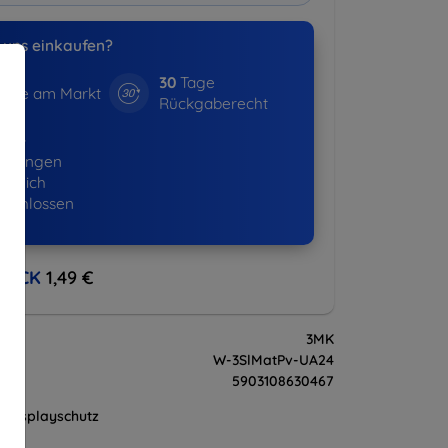
uns einkaufen?
30
Tage
hre am Markt
Rückgaberecht
530+
ellungen
lgreich
eschlossen
BACK
1,49 €
3MK
W-3SlMatPv-UA24
5903108630467
Displayschutz