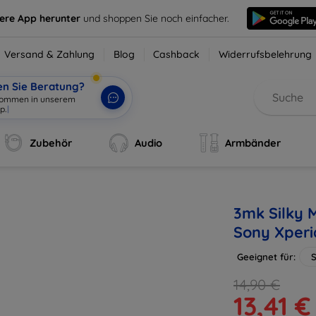
sere App herunter
und shoppen Sie noch einfacher.
Versand & Zahlung
Blog
Cashback
Widerrufsbelehrung
en Sie Beratung?
lkommen in
|
Zubehör
Audio
Armbänder
3mk Silky M
Sony Xperi
Geeignet für:
S
14,90 €
13,41 €