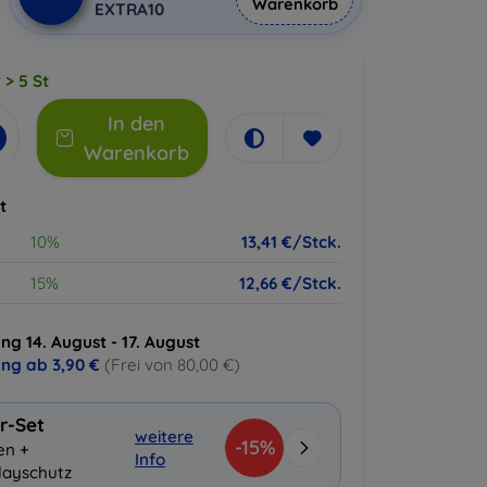
Warenkorb
EXTRA10
 > 5 St
In den
Warenkorb
t
10%
13,41 €/Stck.
15%
12,66 €/Stck.
ng 14. August - 17. August
ung ab
3,90 €
(Frei von 80,00 €)
r-Set
weitere
-15%
en +
Info
layschutz