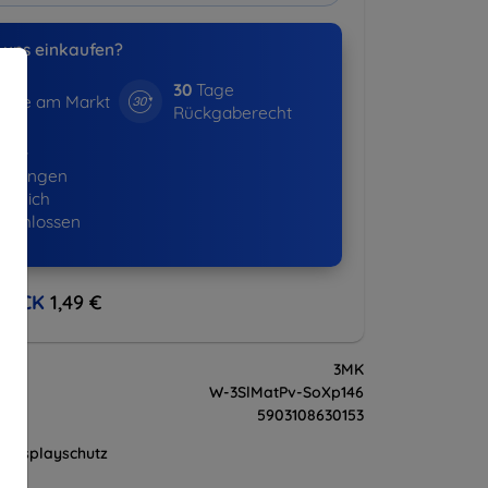
uns einkaufen?
30
Tage
hre am Markt
Rückgaberecht
365+
ellungen
lgreich
eschlossen
BACK
1,49 €
3MK
W-3SlMatPv-SoXp146
5903108630153
Displayschutz