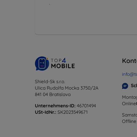
.
Kont
info@t
Shield-Sk s.r.o.
Sc
Ulica Rudolfa Mocka 3750/2A
841 04 Bratislava
Montag
Online
Unternehmens-ID:
46701494
USt-IdNr.:
SK2023549671
Samsta
Offline