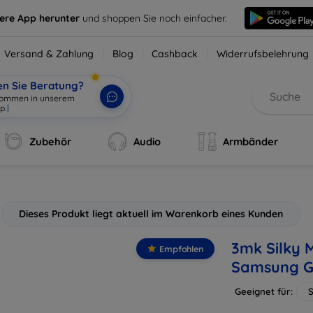
sere App herunter
und shoppen Sie noch einfacher.
Versand & Zahlung
Blog
Cashback
Widerrufsbelehrung
en Sie Beratung?
lkommen in unserem
p.
|
Zubehör
Audio
Armbänder
Dieses Produkt liegt aktuell im Warenkorb eines Kunden
3mk Silky M
Empfohlen
Samsung Ga
Geeignet für:
S