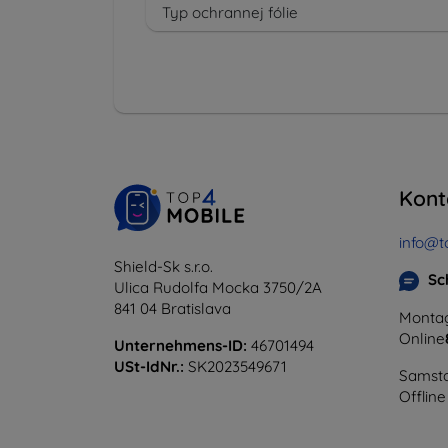
Typ ochrannej fólie
Kont
info@t
Shield-Sk s.r.o.
Sc
Ulica Rudolfa Mocka 3750/2A
841 04 Bratislava
Montag
Online
Unternehmens-ID:
46701494
USt-IdNr.:
SK2023549671
Samsta
Offline