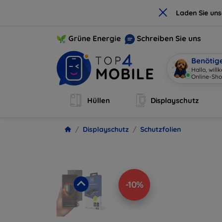
×
Laden Sie un
Grüne Energie
Schreiben Sie uns
Benötig
Hallo, wil
Online-Sho
Hüllen
Displayschutz
Displayschutz
Schutzfolien
-10%