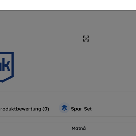
Schutzfolien
roduktbewertung (0)
Spar-Set
Matná