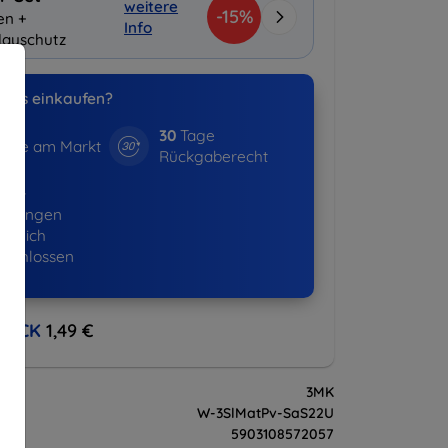
weitere
-15%
en +
Info
layschutz
uns einkaufen?
30
Tage
hre am Markt
Rückgaberecht
643+
ellungen
lgreich
eschlossen
BACK
1,49 €
3MK
W-3SlMatPv-SaS22U
5903108572057