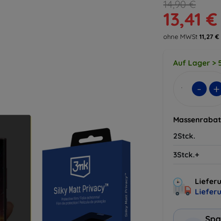
14,90 €
13,41 €
ohne MWSt
11,27 €
Auf Lager > 5
-
+
Massenrabat
2Stck.
3Stck.+
Lieferu
Liefer
Spa