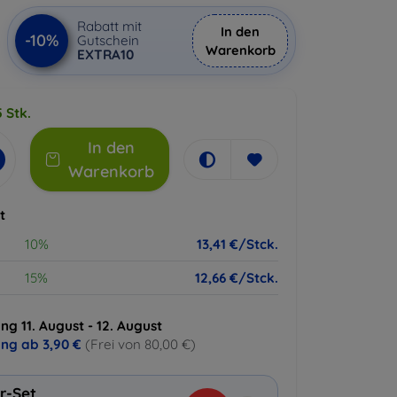
Rabatt mit
In den
-10%
Gutschein
Warenkorb
EXTRA10
 Stk.
In den
Warenkorb
t
10%
13,41 €/Stck.
15%
12,66 €/Stck.
ng 11. August - 12. August
ung ab
3,90 €
(Frei von 80,00 €)
r-Set