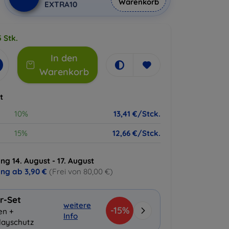
Warenkorb
EXTRA10
 Stk.
In den
Warenkorb
t
10%
13,41 €/Stck.
15%
12,66 €/Stck.
ng 14. August - 17. August
ung ab
3,90 €
(Frei von 80,00 €)
r-Set
weitere
-15%
en +
Info
layschutz