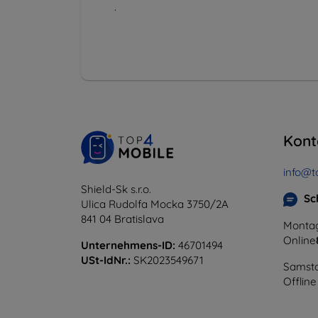
.
Kont
info@t
Shield-Sk s.r.o.
Sc
Ulica Rudolfa Mocka 3750/2A
841 04 Bratislava
Montag
Online
Unternehmens-ID:
46701494
USt-IdNr.:
SK2023549671
Samsta
Offline