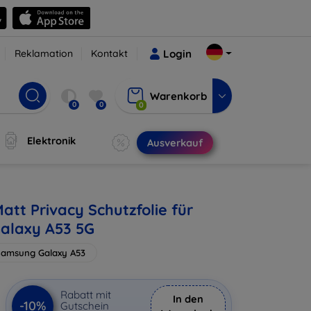
Reklamation
Kontakt
Login
Warenkorb
0
0
0
Elektronik
Ausverkauf
att Privacy Schutzfolie für
alaxy A53 5G
Samsung Galaxy A53
Rabatt mit
In den
-10%
Gutschein