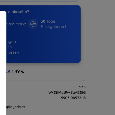
uns einkaufen?
30
Tage
hre am Markt
Rückgaberecht
875+
ellungen
lgreich
eschlossen
BACK
1,49 €
3MK
W-3SlMatPv-SaA535G
5903108572118
Displayschutz