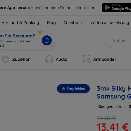
sere App herunter
und shoppen Sie noch einfacher.
Versand & Zahlung
Blog
Cashback
Widerrufsbelehrung
en Sie Beratung?
lkommen in unserem
op
|
Zubehör
Audio
Armbänder
3mk Silky M
Empfohlen
Samsung G
Geeignet für:
14,90 €
13,41 €