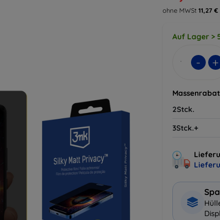
ohne MWSt
11,27 €
Auf Lager > 5
-
+
Massenrabat
2Stck.
3Stck.+
Lieferu
Liefer
Spa
Hüll
Disp