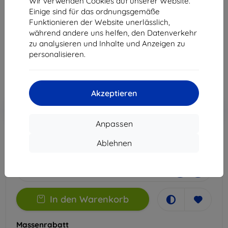
Wir verwenden Cookies auf unserer Website.
9A
Einige sind für das ordnungsgemäße
Funktionieren der Website unerlässlich,
Geeignet für:
Google Pixel 9a
während andere uns helfen, den Datenverkehr
zu analysieren und Inhalte und Anzeigen zu
12,90 €
personalisieren.
11,61 €
ohne MWSt
9,76 €
Akzeptieren
In den
Rabatt mit Gutschein
-10%
EXTRA10
Warenkorb
Anpassen
Ablehnen
Auf Lager > 5 Stk.
-
+
In den Warenkorb
Massenrabatt