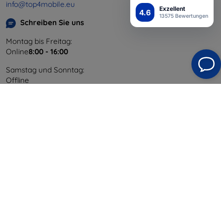
info@top4mobile.eu
Exzellent
4.6
13575 Bewertungen
Schreiben Sie uns
Montag bis Freitag:
Online
8:00 - 16:00
Samstag und Sonntag:
Offline
Einkaufen
Versand & Zahlung
Blog
Cashback
Widerrufsbelehrung
Reklamation