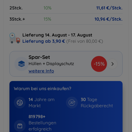
2Stck.
10%
11,61 €/Stck.
3Stck.+
15%
10,96 €/Stck.
Lieferung 14. August - 17. August
Lieferung ab
3,90 €
(Frei von 80,00 €)
Spar-Set
-15%
Hüllen + Displayschutz
weitere Info
Warum bei uns einkaufen?
14
Jahre am
30
Tage
Markt
Rückgaberecht
819798+
Bestellungen
erfolgreich