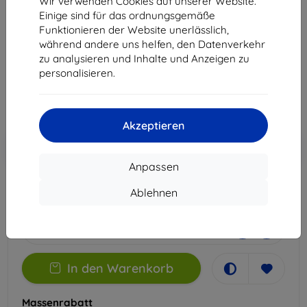
Wir verwenden Cookies auf unserer Website.
Edge 30 Ultra
Einige sind für das ordnungsgemäße
Funktionieren der Website unerlässlich,
Geeignet für:
Motorola Edge 30 Ultra
während andere uns helfen, den Datenverkehr
zu analysieren und Inhalte und Anzeigen zu
14,90 €
personalisieren.
13,41 €
ohne MWSt
11,27 €
Akzeptieren
In den
Rabatt mit Gutschein
-10%
EXTRA10
Warenkorb
Anpassen
Ablehnen
Auf Lager 1 Stk.
-
+
In den Warenkorb
Massenrabatt