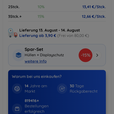
2Stck.
10%
13,41 €/Stck.
3Stck.+
15%
12,66 €/Stck.
Lieferung 13. August - 14. August
Lieferung ab
3,90 €
(Frei von 80,00 €)
Spar-Set
-15%
Hüllen + Displayschutz
weitere Info
Warum bei uns einkaufen?
14
Jahre am
30
Tage
Markt
Rückgaberecht
819416+
Bestellungen
erfolgreich