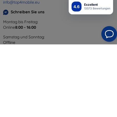
info@top4mobile.eu
Exzellent
4.6
13573 Bewertungen
Schreiben Sie uns
Montag bis Freitag:
Online
8:00 - 16:00
Samstag und Sonntag:
Offline
Einkaufen
Versand & Zahlung
Blog
Cashback
Widerrufsbelehrung
Reklamation