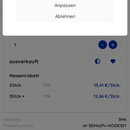
Anpassen
In den
Rabatt mit Gutschein
-10%
EXTRA10
Warenkorb
Ablehnen
ausverkauft
-
+
ausverkauft
Massenrabatt
2Stck.
10%
13,41 €/Stck.
3Stck.+
15%
12,66 €/Stck.
Hersteller
3MK
Produktnummer
W-3SlMatPv-MODE397