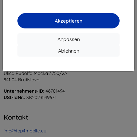
1
-
6
vom ganzen
6
.
«
1
»
Akzeptieren
Anpassen
Ablehnen
Shield-Sk s.r.o.
Ulica Rudolfa Mocka 3750/2A
841 04 Bratislava
Unternehmens-ID:
46701494
USt-IdNr.:
SK2023549671
Kontakt
info@top4mobile.eu