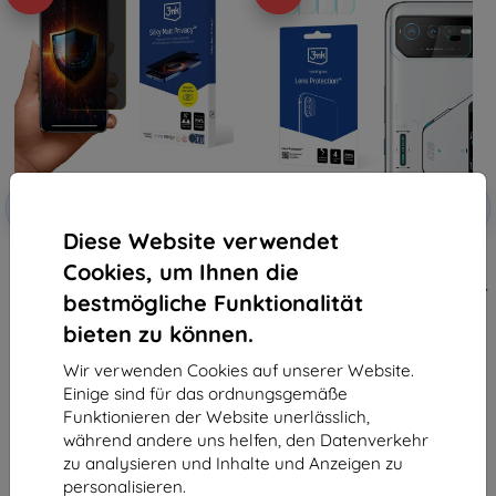
Rabatt
Rabatt
-10%
-10%
mit
EXTRA10
mit
EXTRA10
Gutschein
Gutschein
Diese Website verwendet
3mk Silky Matt Privacy
3MK Lens Protect Asus ROG
Cookies, um Ihnen die
Schutzfolie für Asus ROG Phone
Phone 6/6 Pro/6D/6D Ultimate
6/6 Pro/6D/6D Ultimate
Schutzglas für Kameraobjektiv 4
bestmögliche Funktionalität
Stück
14,90 €
9,90 €
13,41 €
bieten zu können.
8,91 €
Auf Lager > 5 Stk.
Wir verwenden Cookies auf unserer Website.
Auf Lager > 5 Stk.
Einige sind für das ordnungsgemäße
Funktionieren der Website unerlässlich,
während andere uns helfen, den Datenverkehr
zu analysieren und Inhalte und Anzeigen zu
personalisieren.