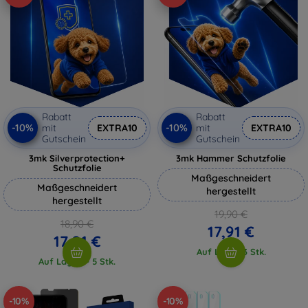
Rabatt
Rabatt
-10%
-10%
mit
EXTRA10
mit
EXTRA10
Gutschein
Gutschein
3mk Silverprotection+
3mk Hammer Schutzfolie
Schutzfolie
Maßgeschneidert
Maßgeschneidert
hergestellt
hergestellt
19,90 €
18,90 €
17,91 €
17,01 €
Auf Lager 3 Stk.
Auf Lager > 5 Stk.
-10%
-10%