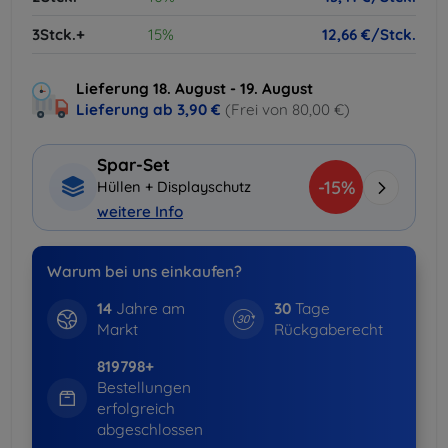
3Stck.+
15%
12,66 €/Stck.
Lieferung 18. August - 19. August
Lieferung ab
3,90 €
(Frei von 80,00 €)
Spar-Set
-15%
Hüllen + Displayschutz
weitere Info
Warum bei uns einkaufen?
14
Jahre am
30
Tage
Markt
Rückgaberecht
819798+
Bestellungen
erfolgreich
abgeschlossen