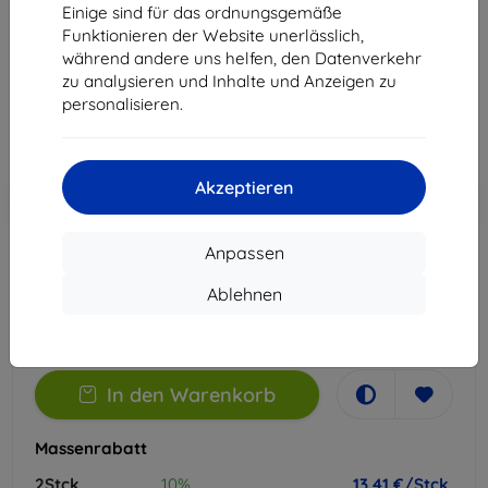
Einige sind für das ordnungsgemäße
Geeignet für:
Huawei P30
Funktionieren der Website unerlässlich,
während andere uns helfen, den Datenverkehr
14,90 €
zu analysieren und Inhalte und Anzeigen zu
13,41 €
personalisieren.
ohne MWSt
11,27 €
Akzeptieren
In den
Rabatt mit Gutschein
-10%
EXTRA10
Warenkorb
Anpassen
Extern Lager > 5 St
Ablehnen
-
+
In den Warenkorb
Massenrabatt
2Stck.
10%
13,41 €/Stck.