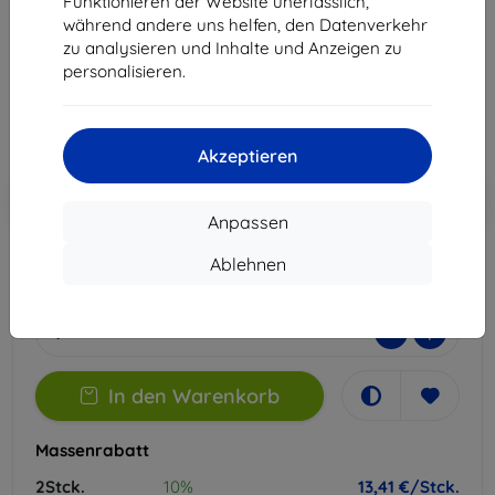
Funktionieren der Website unerlässlich,
Geeignet für:
Honor Magic7 Lite
während andere uns helfen, den Datenverkehr
zu analysieren und Inhalte und Anzeigen zu
14,90 €
personalisieren.
13,41 €
ohne MWSt
11,27 €
Akzeptieren
In den
Rabatt mit Gutschein
-10%
EXTRA10
Warenkorb
Anpassen
Ablehnen
Letztes Stück auf Lager
-
+
In den Warenkorb
Massenrabatt
2Stck.
10%
13,41 €/Stck.