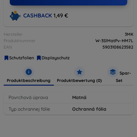
CASHBACK
1,49 €
Hersteller
3MK
Produktnummer
W-3SlMatPv-HM7L
EAN
5903108623582
Schutzfolien
Displayschutz
Spar-
Produktbeschreibung
Produktbewertung (0)
Set
Povrchová úprava
Matná
Typ ochrannej fólie
Ochranná fólia