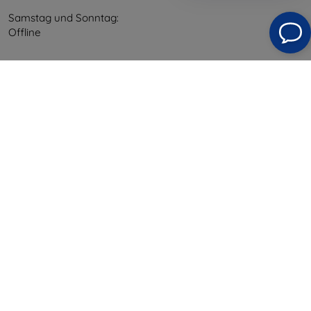
Samstag und Sonntag:
Offline
Einkaufen
Versand & Zahlung
Blog
Cashback
Widerrufsbelehrung
Reklamation
Kontakt
Information
Unsere Marken