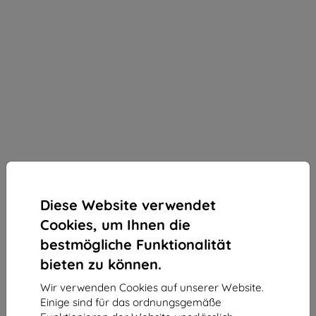
Diese Website verwendet
Cookies, um Ihnen die
bestmögliche Funktionalität
bieten zu können.
Wir verwenden Cookies auf unserer Website.
3mk Silky Matt Privacy Schutzfolie für Honor
Einige sind für das ordnungsgemäße
Magic7 Lite