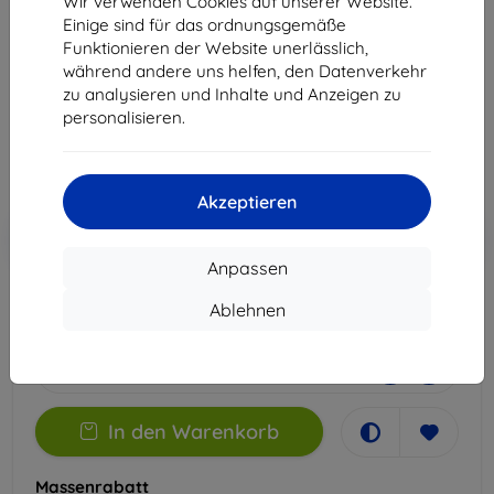
Wir verwenden Cookies auf unserer Website.
Edge 40 Neo
Einige sind für das ordnungsgemäße
Funktionieren der Website unerlässlich,
Geeignet für:
Motorola Edge 40 Neo
während andere uns helfen, den Datenverkehr
zu analysieren und Inhalte und Anzeigen zu
14,90 €
personalisieren.
13,41 €
ohne MWSt
11,27 €
Akzeptieren
In den
Rabatt mit Gutschein
-10%
EXTRA10
Warenkorb
Anpassen
Ablehnen
Auf Lager > 5 Stk.
-
+
In den Warenkorb
Massenrabatt