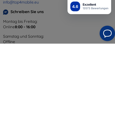
info@top4mobile.eu
Exzellent
4.6
13573 Bewertungen
Schreiben Sie uns
Montag bis Freitag:
Online
8:00 - 16:00
Samstag und Sonntag:
Offline
Einkaufen
Versand & Zahlung
Blog
Cashback
Widerrufsbelehrung
Reklamation