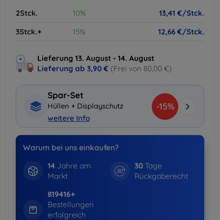
2Stck.
10%
13,41 €/Stck.
3Stck.+
15%
12,66 €/Stck.
Lieferung 13. August - 14. August
Lieferung ab
3,90 €
(Frei von 80,00 €)
Spar-Set
-15%
Hüllen + Displayschutz
weitere Info
Warum bei uns einkaufen?
14
Jahre am
30
Tage
Markt
Rückgaberecht
819416+
Bestellungen
erfolgreich