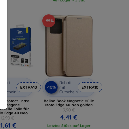
-55%
abatt
Rabatt
-10%
it
EXTRA10
mit
EXTRA10
utschein
Gutschein
verProtect+ nass
Beline Book Magnetic Hülle
fgetragene
Moto Edge 40 Neo golden
obielle Folie für
9,90 €
la Edge 40 Neo
4,41 €
12,90 €
11,61 €
Letztes Stück auf Lager