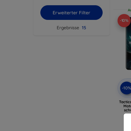
A
Erweiterter Filter
-10%
Ergebnisse
15
-10
Tactic
Mot
sch
A