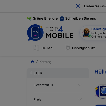
×
Laden Sie un
Grüne Energie
Schreiben Sie uns
Benötig
Hallo, wil
Online-Sh
Hüllen
Displayschutz
Katalog
Hüll
FILTER
Lieferstatus
Preis