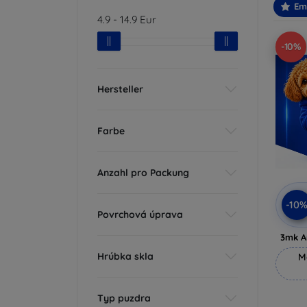
Em
4.9
-
14.9
Eur
-10%
Hersteller
Farbe
Anzahl pro Packung
-10
Povrchová úprava
3mk A
Hrúbka skla
M
Typ puzdra