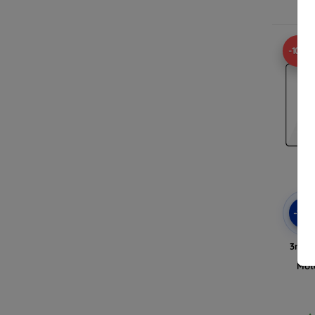
-10%
-10
3mk H
Ge
Mot