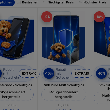
pfohlen
Bestseller
Niedrigster Preis
Höchster Preis
-10%
-10%
Rabatt
Rabatt
R
%
-10%
-10%
mit
EXTRA10
mit
EXTRA10
m
Gutschein
Gutschein
G
nti-Shock Schutzglas
3mk Pure Matt Schutzglas
3mk Si
S
aßgeschneidert
Maßgeschneidert
Maßg
hergestellt
hergestellt
h
16,90 €
12,90 €