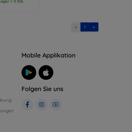
ager > 5 Stk.
«
1
»
n
Mobile Applikation
Folgen Sie uns
dnung
gungen