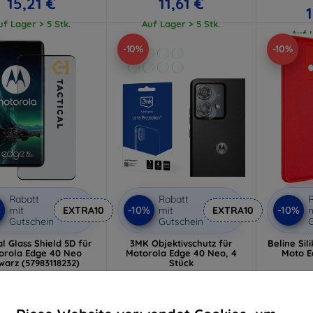
15,21 €
11,61 €
uf Lager > 5 Stk.
Auf Lager > 5 Stk.
Auf L
-10%
-10%
Rabatt
Rabatt
R
%
-10%
-10%
mit
EXTRA10
mit
EXTRA10
m
Gutschein
Gutschein
G
al Glass Shield 5D für
3MK Objektivschutz für
Beline Sil
orola Edge 40 Neo
Motorola Edge 40 Neo, 4
Moto E
warz (57983118232)
Stück
11,90 €
9,90 €
10,71 €
8,91 €
Auf L
uf Lager > 5 Stk.
Auf Lager > 5 Stk.