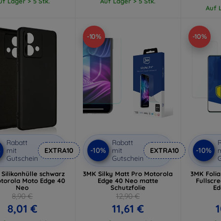
uf Lager > 5 Stk.
Auf Lager > 5 Stk.
Auf L
-10%
-10%
Rabatt
Rabatt
R
%
-10%
-10%
mit
EXTRA10
mit
EXTRA10
m
Gutschein
Gutschein
G
 Silikonhülle schwarz
3MK Silky Matt Pro Motorola
3MK Folia
otorola Moto Edge 40
Edge 40 Neo matte
Fullscr
Neo
Schutzfolie
Ed
8,90 €
12,90 €
8,01 €
11,61 €
1