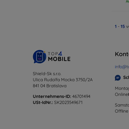
A
1
-
15
v
Kont
info@t
Shield-Sk s.r.o.
Sc
Ulica Rudolfa Mocka 3750/2A
841 04 Bratislava
Montag
Online
Unternehmens-ID:
46701494
USt-IdNr.:
SK2023549671
Samsta
Offline