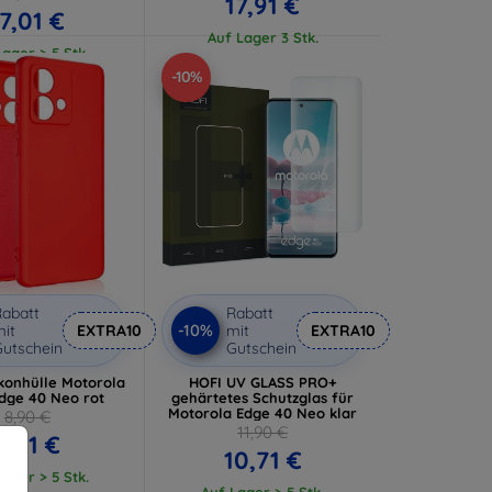
17,91 €
17,01 €
Auf Lager 3 Stk.
ager > 5 Stk.
-10%
abatt
Rabatt
-10%
it
EXTRA10
mit
EXTRA10
utschein
Gutschein
ikonhülle Motorola
HOFI UV GLASS PRO+
dge 40 Neo rot
gehärtetes Schutzglas für
Motorola Edge 40 Neo klar
8,90 €
11,90 €
8,01 €
10,71 €
ager > 5 Stk.
Auf Lager > 5 Stk.