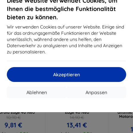
Diese Website verwendet Cookies, um
Ihnen die bestmögliche Funktionalität
bieten zu können.
-10%
-10%
Wir verwenden Cookies auf unserer Website. Einige sind
für das ordnungsgemäße Funktionieren der Website
unerlässlich, während andere uns helfen, den
Datenverkehr zu analysieren und Inhalte und Anzeigen
zu personalisieren.
Akzeptieren
Rabatt
Rabatt
R
%
-10%
-10%
mit
EXTRA10
mit
EXTRA10
m
Ablehnen
Anpassen
Gutschein
Gutschein
G
ardGlass Max Black
3mk Silky Matt Privacy
3MK Sil
härtetes Glas für
Schutzfolie für Motorola
au
orola Edge 40 Neo
Edge 40 Neo
antimikr
Motoro
10,90 €
14,90 €
9,81 €
13,41 €