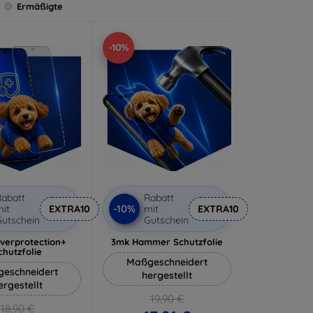
Ermäßigte
-10%
abatt
Rabatt
-10%
it
EXTRA10
mit
EXTRA10
utschein
Gutschein
lverprotection+
3mk Hammer Schutzfolie
chutzfolie
Maßgeschneidert
eschneidert
hergestellt
ergestellt
19,90 €
18,90 €