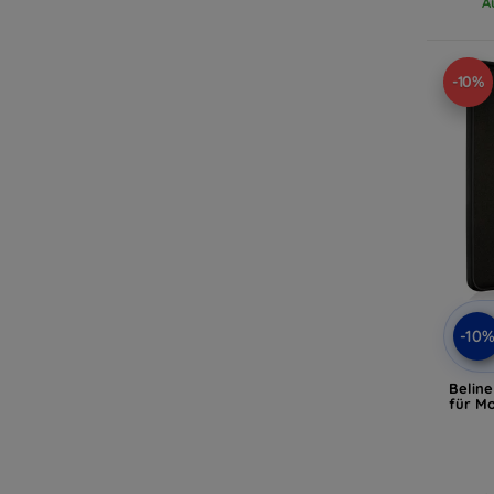
A
-10%
-10
Beline
für M