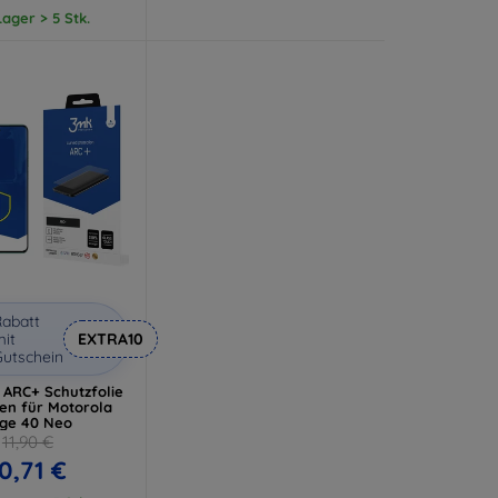
ager > 5 Stk.
abatt
it
EXTRA10
utschein
 ARC+ Schutzfolie
een für Motorola
ge 40 Neo
11,90 €
0,71 €